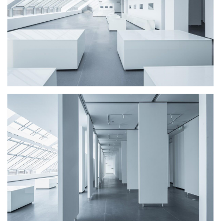
与
登录
注册
景
观
建
筑
专
教
极
速
工
作
流