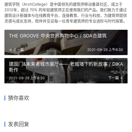
建筑学院
编辑
关注
私信
9.0K
文章
202
评论
16
粉丝
建筑学院（ArchCollege）是中国领先的建筑师移动垂直社区，成立于
2012年，超过 70% 的年轻建筑师正在使用我们的产品。我们致力于通过
建筑设计新媒体与在线教育平台，连接教育、行业与科技，为建筑师提供
灵感与成长支持，陪伴并见证每一位青年建筑师的专业进阶与时代探索。
THE GROOVE 中央世界购物中心 / SDA合建筑
上一篇
2021-09-29 上午6:30
建国门&未来者城市展厅—— 老城墙下的新故事 / DIKA
新作
2021-09-29 上午8:30
下一篇
重庆江山雲出 • Legend未来
武汉戏曲中心：观湖望江绘山
湖边的茉莉花——南京六合规
人居艺术馆 / LWK +
水，古琴台曲遇园林 / 维思平
普洱市思茅区小凤凰幼儿园 /
划展示馆-茉莉花馆 / 张雷联合
空气与光影的追逐游戏，开放
猜你喜欢
PARTNERS
建筑设计
华南理工大学建筑设计研究院
“墨色山水”北京朝阳公园广场
建筑事务所
通透的独立住宅
陶郅工作室
/ MAD建筑事务所
2019-03-19
2023-11-29
2017-08-12
2019-06-14