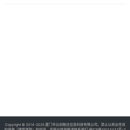
@秋夜的尘
：
知道为什么吗？因为两个都是华工院设
计的
Copyright © 2014-2025
厦门市云创联达信息科技有限公司，禁止以商业性目
的使用『建筑学院』的内容，非商业性转载请联系我们
闽ICP备15013437号-2