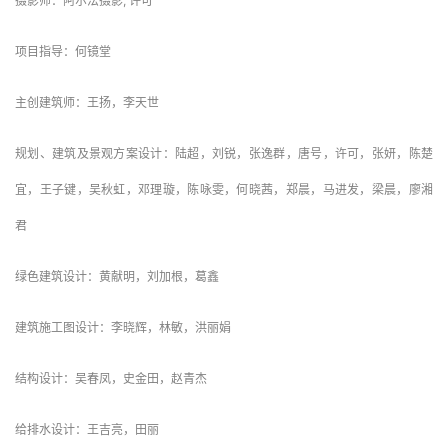
项目年份：2020
摄影师：阿尔法摄影, 许可
项目指导：何镜堂
主创建筑师：王扬，李天世
规划、建筑及景观方案设计：陆超，刘锐，张逸群，唐号，许可，张妍，陈楚
宜，王子键，吴秋虹，邓理璇，陈咏雯，何晓茜，郑晨，马进发，梁晨，廖湘
君
绿色建筑设计：黄献明，刘加根，葛鑫
建筑施工图设计：李晓辉，林敏，洪丽娟
结构设计：吴春凤，史金田，赵青杰