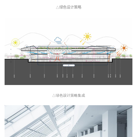
绿色设计策略
△
建
筑
设
计
室
内
设
计
△绿色设计策略集成
城
市