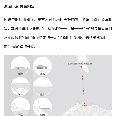
溯源山海  阁馆相望
传说中的仙山蓬莱，是古人对仙境的美好想象。长岛与蓬莱隔海相
望，本设计基于人的视角，从“远眺——泛舟——登岛”的过程营造自
蓬莱阁远眺“仙山”直至馆前的一系列“暂时性”场景，最终形成“阁——
馆”之间的跨海长卷。