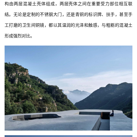
构由两层混凝土壳体组成，两层壳体之间在重要受力部位相互联
结。无论是定制的不锈钢大门，还是青铜的标识牌、扶手，甚至手
工打磨的卫生间铜镜，都以其温润的光泽和触感，与粗粝的混凝土
建
形成强烈对比。
筑
设
计
室
内
设
计
城
市