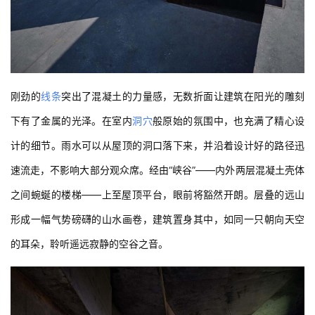
刚劲的
线条
突出了混凝土的力量感，无数折面让建筑在阳光的雕刻
下有了金属的光泽。在室内
洞穴
般原始的氛围中，也充满了精心设
计的细节。雨水可以从屋顶的洞口落下来，并沿着设计好的路径迅
速流走，不影响大部分观众席。经由“峡谷”——内外两层混凝土壳体
之间蜿蜒的楼梯——上至屋顶平台，眼前将豁然开朗。层叠的远山
形成一幅气势磅礴的山水画卷，建筑置身其中，如同一只朝向天空
的耳朵，聆听遥远寂静的空谷之音。