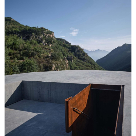
与
登录
注册
景
观
建
筑
专
教
极
速
工
作
流