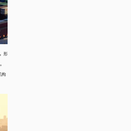
，形
米。
机构