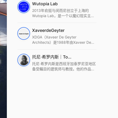
Wutopia Lab
2013年俞挺与闵而尼创立于上海的
Wutopia Lab，是一个以魔幻现实主
义，创造日常奇迹的全球本地化先锋建
筑设计事务所。Wutopia Lab以复杂系
XaveerdeGeyter
统这种新的思维范式为基础，以上海性
和生活性为介入设计的原点，以建筑为
XDGA（Xaveer De Geyter
工具，从而推动建筑学和社会学进步。
Architects）是1988年由Xaveer De
Wutopia Lab曾在2022 The Plan
Geyter在布鲁塞尔和巴黎创立的建筑、
Award中获Honourable Mention，在
城市与景观设计事务所。事务所以其激
托尼·希罗内斯｜Toni Gironès
2022 DFA中获Merit,2021 Architizer
进的设计方法、多元的专业团队和国际
A+ Firm Awards中获Special
化的作品著称，曾获密斯·凡·德罗奖、
托尼·希罗内斯是西班牙加泰罗尼亚地区
Mention：Best Young Firm，2020 IF
Bigmat奖等多项重要奖项。XDGA主张
备受瞩目的建筑师与教授。他的作品深
Design Award，入选2017、2019、
建筑不是固定功能或解决问题，而是开
深植根于当地环境，擅长运用本土材料
2021年度《安邸AD》AD100榜单，
启场地的潜在可能，处理不确定性，容
与可持续策略，创造性地处理边界、光
2018年Archdaily评选的a selection of
纳多样且未预见的生活场景。其作品涵
线与中间空间的过渡，以此提升空间的
the world’s best Architects，以及
盖文化、教育、居住、商业等多种类
可居住性。其代表作如塞罗巨石陵墓文
Architectural Record 评选的Design
型，遍布欧洲及全球。
化服务空间、巴达洛纳35住宅等，都体
Vanguard，是2018年度唯一入选的中
现了对场地历史的尊重与现代的转译，
国事务所。
展现出一种诗意的、缓慢的建筑叙事。