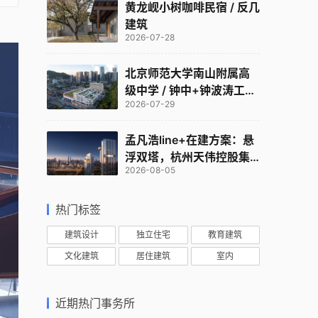
黄龙岘小树咖啡民宿 / 反几
建筑
2026-07-28
北京师范大学南山附属高
级中学 / 钟中+钟波涛工作
2026-07-29
室
孟凡浩line+在建方案：悬
浮双塔，杭州天伟控股集
2026-08-05
团总部
热门标签
建筑设计
独立住宅
教育建筑
文化建筑
居住建筑
室内
近期热门事务所