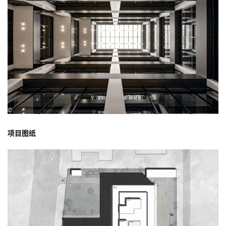
设
计
功能分区重塑
城
市
二层至六层为均布主功能区，办公空间环绕中部的核心筒，周边点
与
登录
注册
缀空中花园，做到环境与空间利用效能均好。
景
观
建
筑
专
教
极