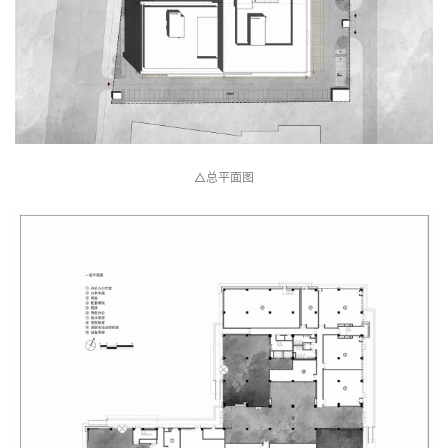
速
工
作
流
项目图纸