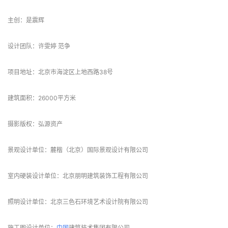
△立面图
 项目信息 
项目名称：弘源新时代大厦
设计方：
北京
璞作
建筑设计
有限公司
公司公众号：璞作建筑PUDO
设计年份：2018
完成年份：2020/09　
主创：是震辉
设计团队：许雯婷 范争