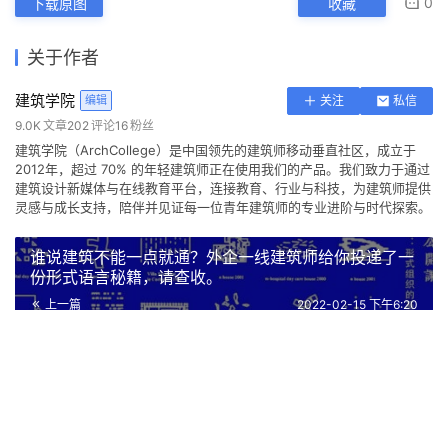
本文来自 ©
建筑学院
， 发布于 ©
建筑学院官方网站
。 未经授
权，禁止转载或摘编。
编辑版本版权归 ©
建筑学院官方网站
所有， 设计、图纸及照片版
权归设计方 ©
建筑学院
所有。
↗
查看作者在建筑学院发布的更多作品：
建筑学院 @ 建筑学院官方
网站
中国
北京
建筑设计
核心筒
立面
遮阳
0
下载原图
收藏
关于作者
建筑学院
编辑
关注
私信