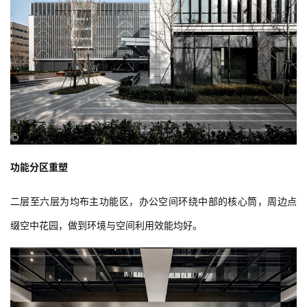
建
筑
设
计
室
内