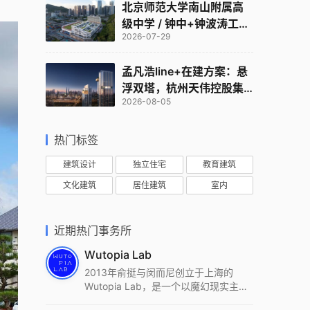
北京师范大学南山附属高
级中学 / 钟中+钟波涛工作
2026-07-29
室
孟凡浩line+在建方案：悬
浮双塔，杭州天伟控股集
2026-08-05
团总部
热门标签
建筑设计
独立住宅
教育建筑
文化建筑
居住建筑
室内
近期热门事务所
Wutopia Lab
2013年俞挺与闵而尼创立于上海的
Wutopia Lab，是一个以魔幻现实主
义，创造日常奇迹的全球本地化先锋建