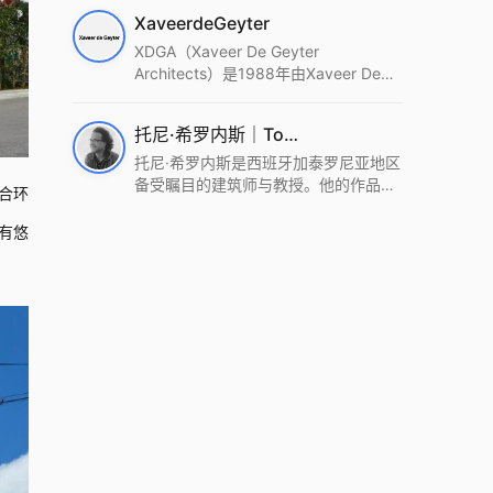
筑设计事务所。Wutopia Lab以复杂系
XaveerdeGeyter
统这种新的思维范式为基础，以上海性
和生活性为介入设计的原点，以建筑为
XDGA（Xaveer De Geyter
工具，从而推动建筑学和社会学进步。
Architects）是1988年由Xaveer De
Wutopia Lab曾在2022 The Plan
Geyter在布鲁塞尔和巴黎创立的建筑、
Award中获Honourable Mention，在
城市与景观设计事务所。事务所以其激
托尼·希罗内斯｜Toni Gironès
2022 DFA中获Merit,2021 Architizer
进的设计方法、多元的专业团队和国际
A+ Firm Awards中获Special
化的作品著称，曾获密斯·凡·德罗奖、
托尼·希罗内斯是西班牙加泰罗尼亚地区
Mention：Best Young Firm，2020 IF
Bigmat奖等多项重要奖项。XDGA主张
备受瞩目的建筑师与教授。他的作品深
合环
Design Award，入选2017、2019、
建筑不是固定功能或解决问题，而是开
深植根于当地环境，擅长运用本土材料
2021年度《安邸AD》AD100榜单，
启场地的潜在可能，处理不确定性，容
与可持续策略，创造性地处理边界、光
有悠
2018年Archdaily评选的a selection of
纳多样且未预见的生活场景。其作品涵
线与中间空间的过渡，以此提升空间的
the world’s best Architects，以及
盖文化、教育、居住、商业等多种类
可居住性。其代表作如塞罗巨石陵墓文
Architectural Record 评选的Design
型，遍布欧洲及全球。
化服务空间、巴达洛纳35住宅等，都体
Vanguard，是2018年度唯一入选的中
现了对场地历史的尊重与现代的转译，
国事务所。
展现出一种诗意的、缓慢的建筑叙事。