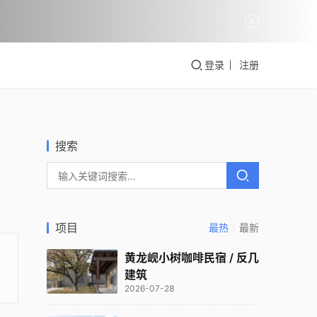
登录
注册
搜索
项目
最热
最新
黄龙岘小树咖啡民宿 / 反几
建筑
2026-07-28