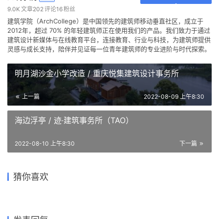
9.0K
文章
202
评论
16
粉丝
建筑学院（ArchCollege）是中国领先的建筑师移动垂直社区，成立于
2012年，超过 70% 的年轻建筑师正在使用我们的产品。我们致力于通过
建筑设计新媒体与在线教育平台，连接教育、行业与科技，为建筑师提供
灵感与成长支持，陪伴并见证每一位青年建筑师的专业进阶与时代探索。
明月湖沙金小学改造 / 重庆悦集建筑设计事务所
上一篇
2022-08-09 上午8:30
海边浮亭 / 迹·建筑事务所（TAO）
2022-08-10 上午8:30
下一篇
仿佛停泊于岸边的巨型船只：
汉普郡住宅 | Niall
南洋华侨老别墅变身记·俱舍茶
猜你喜欢
定海台房 / 久舍营造工作室
马尔默港口综合体 / SHL
德绍包豪斯博物馆 / Addenda
McLaughlin Architects
集 / WDD维度点设计
Architects
白丁图书馆 / 源境建筑
2023-02-25
2019-04-12
2019-03-28
2020-08-27
公共建筑设计
办公建筑设计
2021-09-17
2024-05-07
住宅建筑设计
商业建筑设计
建筑设计
公共建筑设计