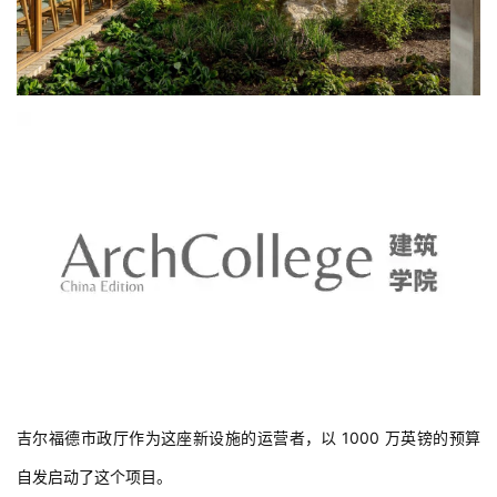
室
内
设
计
城
市
与
登录
注册
景
观
建
吉尔福德市政厅作为这座新设施的运营者，以 1000 万英镑的预算
筑
专
自发启动了这个项目。
教