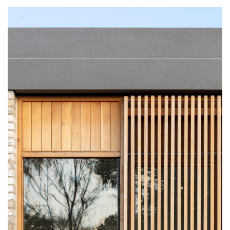
极
速
工
作
流