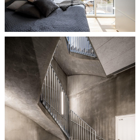
观
建
筑
专
教
极
速
工
作
流