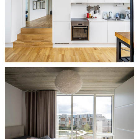
建
筑
设
计
室
内
设
计
城
市
与
登录
注册
景