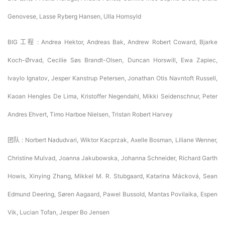
Genovese, Lasse Ryberg Hansen, Ulla Hornsyld
BIG 工程 : Andrea Hektor, Andreas Bak, Andrew Robert Coward, Bjarke 
Koch-Ørvad, Cecilie Søs Brandt-Olsen, Duncan Horswill, Ewa Zapiec, 
Ivaylo Ignatov, Jesper Kanstrup Petersen, Jonathan Otis Navntoft Russell, 
Kaoan Hengles De Lima, Kristoffer Negendahl, Mikki Seidenschnur, Peter 
Andres Ehvert, Timo Harboe Nielsen, Tristan Robert Harvey
团队 : Norbert Nadudvari, Wiktor Kacprzak, Axelle Bosman, Liliane Wenner, 
Christine Mulvad, Joanna Jakubowska, Johanna Schneider, Richard Garth 
Howis, Xinying Zhang, Mikkel M. R. Stubgaard, Katarina Mácková, Sean 
Edmund Deering, Søren Aagaard, Pawel Bussold, Mantas Povilaika, Espen 
Vik, Lucian Tofan, Jesper Bo Jensen