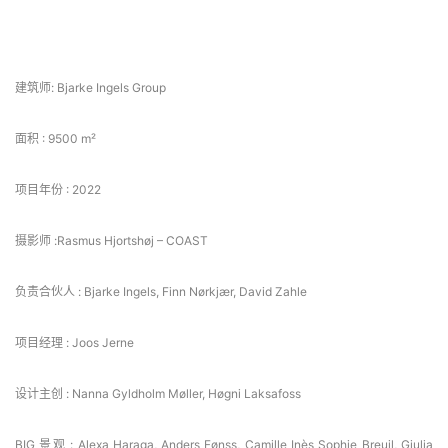
 项目信息 
建筑师: Bjarke Ingels Group
面积 : 9500 m²
项目年份 : 2022
摄影师 :Rasmus Hjortshøj – COAST
负责合伙人 : Bjarke Ingels, Finn Nørkjær, David Zahle
项目经理 : Joos Jerne
设计主创 : Nanna Gyldholm Møller, Høgni Laksafoss
BIG 景观 : Alexa Haraga, Anders Fønss, Camille Inès Sophie Breuil, Giulia 