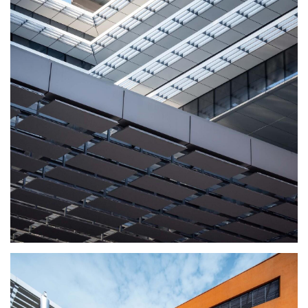
建
筑
设
计
室
内
设
计
城
市