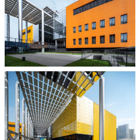
与
登录
注册
景
观
建
筑
专
教
极
速
工
作
流