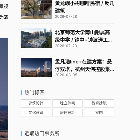
黄龙岘小树咖啡民宿 / 反几
景视
建筑
2026-07-28
为清
北京师范大学南山附属高
级中学 / 钟中+钟波涛工作
2026-07-29
室
孟凡浩line+在建方案：悬
浮双塔，杭州天伟控股集
2026-08-05
团总部
热门标签
建筑设计
独立住宅
教育建筑
文化建筑
居住建筑
室内
近期热门事务所