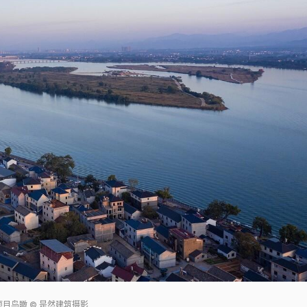
项目鸟瞰 © 是然建筑摄影