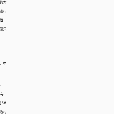
的方
进行
很
便只
，中
公、
心与
5#
边村