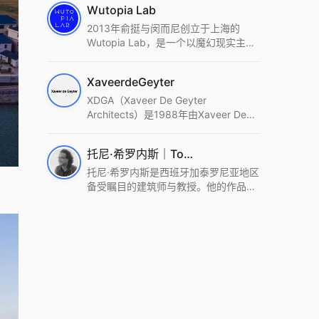
Wutopia Lab
2013年俞挺与闵而尼创立于上海的
Wutopia Lab，是一个以魔幻现实主
义，创造日常奇迹的全球本地化先锋建
筑设计事务所。Wutopia Lab以复杂系
XaveerdeGeyter
统这种新的思维范式为基础，以上海性
和生活性为介入设计的原点，以建筑为
XDGA（Xaveer De Geyter
工具，从而推动建筑学和社会学进步。
Architects）是1988年由Xaveer De
Wutopia Lab曾在2022 The Plan
Geyter在布鲁塞尔和巴黎创立的建筑、
Award中获Honourable Mention，在
城市与景观设计事务所。事务所以其激
托尼·希罗内斯｜Toni Gironès
2022 DFA中获Merit,2021 Architizer
进的设计方法、多元的专业团队和国际
A+ Firm Awards中获Special
化的作品著称，曾获密斯·凡·德罗奖、
托尼·希罗内斯是西班牙加泰罗尼亚地区
Mention：Best Young Firm，2020 IF
Bigmat奖等多项重要奖项。XDGA主张
备受瞩目的建筑师与教授。他的作品深
Design Award，入选2017、2019、
建筑不是固定功能或解决问题，而是开
深植根于当地环境，擅长运用本土材料
2021年度《安邸AD》AD100榜单，
启场地的潜在可能，处理不确定性，容
与可持续策略，创造性地处理边界、光
2018年Archdaily评选的a selection of
纳多样且未预见的生活场景。其作品涵
线与中间空间的过渡，以此提升空间的
the world’s best Architects，以及
盖文化、教育、居住、商业等多种类
可居住性。其代表作如塞罗巨石陵墓文
Architectural Record 评选的Design
型，遍布欧洲及全球。
化服务空间、巴达洛纳35住宅等，都体
Vanguard，是2018年度唯一入选的中
现了对场地历史的尊重与现代的转译，
国事务所。
展现出一种诗意的、缓慢的建筑叙事。