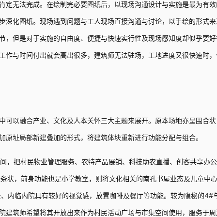
肯定无法完成。在绘制完必要图纸后，以现场沟通设计与实施是最为有效
步深化图纸。现场遇到问题与工人现场直接沟通与讨论，以手绘的形式来
节，但是对于实施的自由度、便捷与快速实行性及现场感知度却似乎要好
工作与时间付出就会高出很多，建筑师无法驻场，工地进度又很快速时，
中可以融合产业、文化及人本关怀三大主题来展开。原本场地亦呈围合状
加原址局部新建叠加的形式，将建筑体块重新进行功能分配与组合。
空间，把村民物业管理服务、农特产品展销、科技助农直播、创客共享办
长条状，前身功能也是小学教室，则将文化相关的南孔书屋业态及儿童中
、内临内院具有较好的视觉感，放置咖啡及餐厅等功能。较为隐秘的4#与
院建筑师希望将其开放出来作为村民活动广场与市集空间使用，服务于周