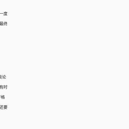
一度
最终
谈论
有时
严格
还要