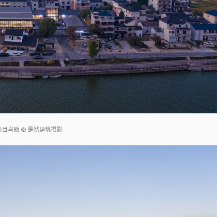
项目鸟瞰 © 是然建筑摄影