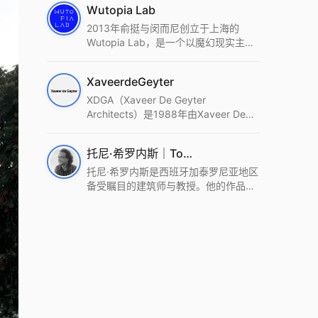
Wutopia Lab
2013年俞挺与闵而尼创立于上海的
Wutopia Lab，是一个以魔幻现实主
义，创造日常奇迹的全球本地化先锋建
筑设计事务所。Wutopia Lab以复杂系
XaveerdeGeyter
统这种新的思维范式为基础，以上海性
和生活性为介入设计的原点，以建筑为
XDGA（Xaveer De Geyter
工具，从而推动建筑学和社会学进步。
Architects）是1988年由Xaveer De
Wutopia Lab曾在2022 The Plan
Geyter在布鲁塞尔和巴黎创立的建筑、
Award中获Honourable Mention，在
城市与景观设计事务所。事务所以其激
托尼·希罗内斯｜Toni Gironès
2022 DFA中获Merit,2021 Architizer
进的设计方法、多元的专业团队和国际
A+ Firm Awards中获Special
化的作品著称，曾获密斯·凡·德罗奖、
托尼·希罗内斯是西班牙加泰罗尼亚地区
Mention：Best Young Firm，2020 IF
Bigmat奖等多项重要奖项。XDGA主张
备受瞩目的建筑师与教授。他的作品深
Design Award，入选2017、2019、
建筑不是固定功能或解决问题，而是开
深植根于当地环境，擅长运用本土材料
2021年度《安邸AD》AD100榜单，
启场地的潜在可能，处理不确定性，容
与可持续策略，创造性地处理边界、光
2018年Archdaily评选的a selection of
纳多样且未预见的生活场景。其作品涵
线与中间空间的过渡，以此提升空间的
the world’s best Architects，以及
盖文化、教育、居住、商业等多种类
可居住性。其代表作如塞罗巨石陵墓文
Architectural Record 评选的Design
型，遍布欧洲及全球。
化服务空间、巴达洛纳35住宅等，都体
Vanguard，是2018年度唯一入选的中
现了对场地历史的尊重与现代的转译，
国事务所。
展现出一种诗意的、缓慢的建筑叙事。