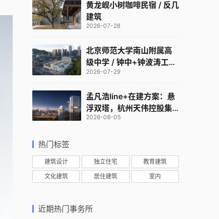
黄龙岘小树咖啡民宿 / 反几
建筑
2026-07-28
北京师范大学南山附属高
级中学 / 钟中+钟波涛工作
2026-07-29
室
孟凡浩line+在建方案：悬
浮双塔，杭州天伟控股集
2026-08-05
团总部
热门标签
建筑设计
独立住宅
教育建筑
文化建筑
居住建筑
室内
近期热门事务所