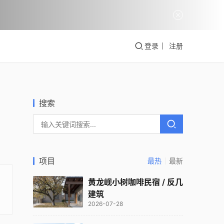
登录
注册
搜索
项目
最热
最新
黄龙岘小树咖啡民宿 / 反几
建筑
2026-07-28