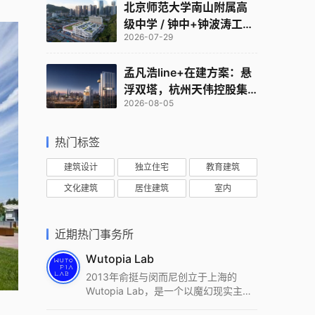
北京师范大学南山附属高
级中学 / 钟中+钟波涛工作
2026-07-29
室
孟凡浩line+在建方案：悬
浮双塔，杭州天伟控股集
2026-08-05
团总部
热门标签
建筑设计
独立住宅
教育建筑
文化建筑
居住建筑
室内
近期热门事务所
Wutopia Lab
2013年俞挺与闵而尼创立于上海的
Wutopia Lab，是一个以魔幻现实主
义，创造日常奇迹的全球本地化先锋建