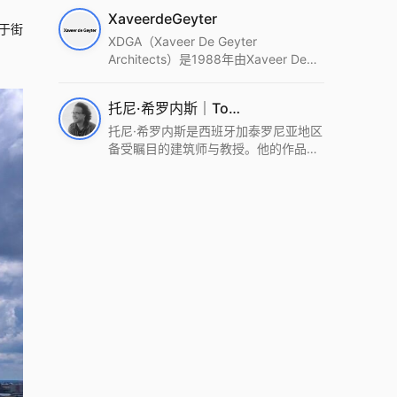
筑设计事务所。Wutopia Lab以复杂系
XaveerdeGeyter
统这种新的思维范式为基础，以上海性
于街
和生活性为介入设计的原点，以建筑为
XDGA（Xaveer De Geyter
工具，从而推动建筑学和社会学进步。
Architects）是1988年由Xaveer De
Wutopia Lab曾在2022 The Plan
Geyter在布鲁塞尔和巴黎创立的建筑、
Award中获Honourable Mention，在
城市与景观设计事务所。事务所以其激
托尼·希罗内斯｜Toni Gironès
2022 DFA中获Merit,2021 Architizer
进的设计方法、多元的专业团队和国际
A+ Firm Awards中获Special
化的作品著称，曾获密斯·凡·德罗奖、
托尼·希罗内斯是西班牙加泰罗尼亚地区
Mention：Best Young Firm，2020 IF
Bigmat奖等多项重要奖项。XDGA主张
备受瞩目的建筑师与教授。他的作品深
Design Award，入选2017、2019、
建筑不是固定功能或解决问题，而是开
深植根于当地环境，擅长运用本土材料
2021年度《安邸AD》AD100榜单，
启场地的潜在可能，处理不确定性，容
与可持续策略，创造性地处理边界、光
2018年Archdaily评选的a selection of
纳多样且未预见的生活场景。其作品涵
线与中间空间的过渡，以此提升空间的
the world’s best Architects，以及
盖文化、教育、居住、商业等多种类
可居住性。其代表作如塞罗巨石陵墓文
Architectural Record 评选的Design
型，遍布欧洲及全球。
化服务空间、巴达洛纳35住宅等，都体
Vanguard，是2018年度唯一入选的中
现了对场地历史的尊重与现代的转译，
国事务所。
展现出一种诗意的、缓慢的建筑叙事。