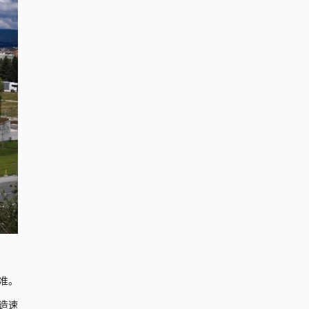
准。
建造速