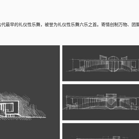
是古代最早的礼仪性乐舞，被誉为礼仪性乐舞六乐之首。寄情创制万物、团