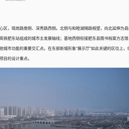
心区，瑶岗路南侧、深秀路西侧。北侧与和睦湖隔路相望，向北延伸为县
高铁肥东站组成的城市主发展轴线；基地西侧衔接肥东县图书档案方志馆
他城市功能的重要交汇点。在东部新城形象“展示厅”如此关键的区位上，
项目的设计重点。