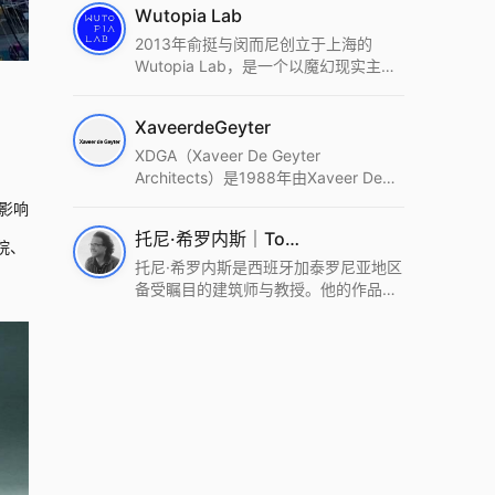
Wutopia Lab
2013年俞挺与闵而尼创立于上海的
Wutopia Lab，是一个以魔幻现实主
义，创造日常奇迹的全球本地化先锋建
筑设计事务所。Wutopia Lab以复杂系
XaveerdeGeyter
统这种新的思维范式为基础，以上海性
和生活性为介入设计的原点，以建筑为
XDGA（Xaveer De Geyter
工具，从而推动建筑学和社会学进步。
Architects）是1988年由Xaveer De
Wutopia Lab曾在2022 The Plan
Geyter在布鲁塞尔和巴黎创立的建筑、
影响
Award中获Honourable Mention，在
城市与景观设计事务所。事务所以其激
托尼·希罗内斯｜Toni Gironès
2022 DFA中获Merit,2021 Architizer
进的设计方法、多元的专业团队和国际
院、
A+ Firm Awards中获Special
化的作品著称，曾获密斯·凡·德罗奖、
托尼·希罗内斯是西班牙加泰罗尼亚地区
Mention：Best Young Firm，2020 IF
Bigmat奖等多项重要奖项。XDGA主张
备受瞩目的建筑师与教授。他的作品深
Design Award，入选2017、2019、
建筑不是固定功能或解决问题，而是开
深植根于当地环境，擅长运用本土材料
2021年度《安邸AD》AD100榜单，
启场地的潜在可能，处理不确定性，容
与可持续策略，创造性地处理边界、光
2018年Archdaily评选的a selection of
纳多样且未预见的生活场景。其作品涵
线与中间空间的过渡，以此提升空间的
the world’s best Architects，以及
盖文化、教育、居住、商业等多种类
可居住性。其代表作如塞罗巨石陵墓文
Architectural Record 评选的Design
型，遍布欧洲及全球。
化服务空间、巴达洛纳35住宅等，都体
Vanguard，是2018年度唯一入选的中
现了对场地历史的尊重与现代的转译，
国事务所。
展现出一种诗意的、缓慢的建筑叙事。