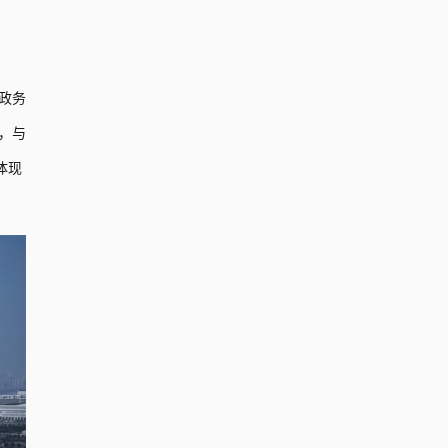
政务
，与
体现