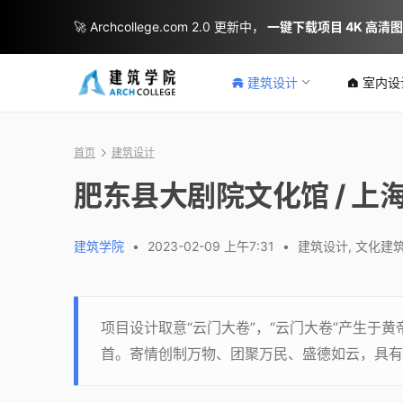
🚀 Archcollege.com 2.0 更新中，
一键下载项目 4K 高清
建筑设计
室内设
首页
建筑设计
肥东县大剧院文化馆 / 
建筑学院
•
2023-02-09 上午7:31
•
建筑设计
,
文化建
项目设计取意“云门大卷”，“云门大卷”产生于
首。寄情创制万物、团聚万民、盛德如云，具有