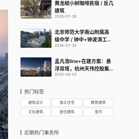
黄龙岘小树咖啡民宿 / 反几
建筑
2026-07-28
北京师范大学南山附属高
级中学 / 钟中+钟波涛工作
2026-07-29
室
孟凡浩line+在建方案：悬
浮双塔，杭州天伟控股集
2026-08-05
团总部
热门标签
建筑设计
独立住宅
教育建筑
文化建筑
居住建筑
室内
近期热门事务所