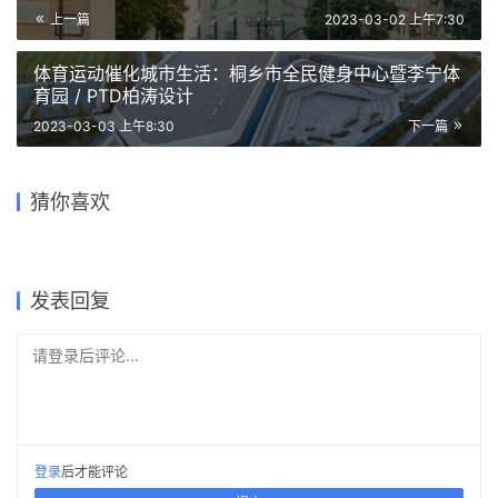
上一篇
2023-03-02 上午7:30
体育运动催化城市生活：桐乡市全民健身中心暨李宁体
育园 / PTD柏涛设计
2023-03-03 上午8:30
下一篇
上海中粮南桥半岛文体中心与
医疗服务站 / Steven Holl
济州岛“风之家” ，感知风的场
猜你喜欢
Architects
所 / STARSIS
桐庐流云乡墅，山野间的隐世
BA’RA 酒店 / Plan:b
意大利摇摆住宅 / ifdesign
港口堡垒 / IDMM Architects
秘境 / MDO木君建筑设计
arquitectos
2021-10-15
2021-02-25
2018-03-26
2023-11-20
公共建筑设计
建筑设计
2021-12-09
2023-07-10
独立住宅设计
建筑设计
住宅建筑设计
建筑设计
发表回复
请登录后评论...
登录
后才能评论