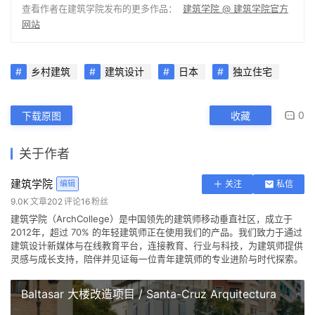
查看作者在建筑学院发布的更多作品：
建筑学院 @ 建筑学院官方
网站
乡村建筑
建筑设计
日本
独立住宅
0
下载原图
收藏
关于作者
建筑学院
编辑
关注
私信
9.0K
文章
202
评论
16
粉丝
建筑学院（ArchCollege）是中国领先的建筑师移动垂直社区，成立于
2012年，超过 70% 的年轻建筑师正在使用我们的产品。我们致力于通过
建筑设计新媒体与在线教育平台，连接教育、行业与科技，为建筑师提供
灵感与成长支持，陪伴并见证每一位青年建筑师的专业进阶与时代探索。
Baltasar 大楼改造项目 / Santa-Cruz Arquitectura