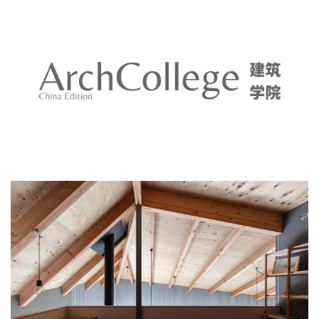
建
筑
设
计
室
内
设
计