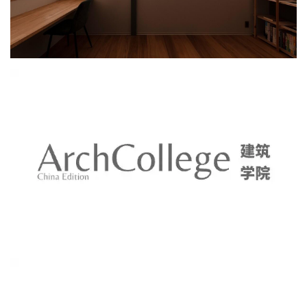
城
市
与
登录
注册
景
观
建
筑
专
教
极
速
工
作