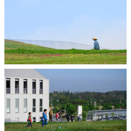
与
登录
注册
景
观
建
筑
专
教
极
速
工
作
流