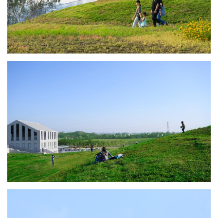
建
筑
设
计
室
内
设
计
城
市