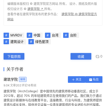
编辑版本版权归 ©
建筑学院官方网站
所有， 设计、图纸及照片版
权归设计方 ©
建筑学院
所有。
↗
查看作者在建筑学院发布的更多作品：
建筑学院 @ 建筑学院官方
网站
MVRDV
中国
台湾
台阶
建筑设计
绿色屋顶
0
下载原图
收藏
关于作者
建筑学院
编辑
关注
私信
9.0K
文章
202
评论
16
粉丝
建筑学院（ArchCollege）是中国领先的建筑师移动垂直社区，成立于
2012年，超过 70% 的年轻建筑师正在使用我们的产品。我们致力于通过
建筑设计新媒体与在线教育平台，连接教育、行业与科技，为建筑师提供
灵感与成长支持，陪伴并见证每一位青年建筑师的专业进阶与时代探索。