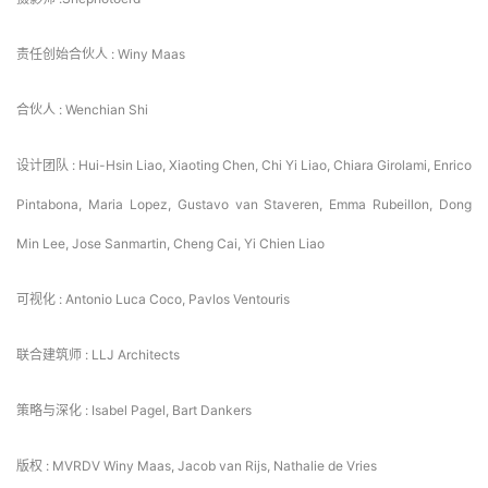
责任创始合伙人 : Winy Maas
合伙人 : Wenchian Shi
设计团队 : Hui-Hsin Liao, Xiaoting Chen, Chi Yi Liao, Chiara Girolami, Enrico 
Pintabona, Maria Lopez, Gustavo van Staveren, Emma Rubeillon, Dong 
Min Lee, Jose Sanmartin, Cheng Cai, Yi Chien Liao
可视化 : Antonio Luca Coco, Pavlos Ventouris
联合建筑师 : LLJ Architects
策略与深化 : Isabel Pagel, Bart Dankers
版权 : MVRDV Winy Maas, Jacob van Rijs, Nathalie de Vries