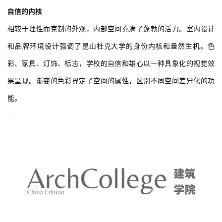
计
室
内
设
计
自信的内核
城
相较于理性而克制的外观，内部空间充满了蓬勃的活力。室内设计
市
与
和品牌环境设计强调了昆山杜克大学的身份内核和盎然生机。色
登录
注册
景
彩、家具、灯饰、标志，学校的自信和雄心以一种具象化的视觉效
观
果呈现。渐变的色彩界定了空间的属性，区别不同空间差异化的功
能。
建