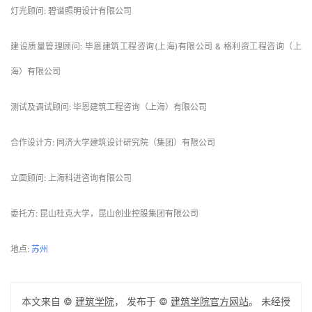
 项目信息 
建筑师: Perkins&Will
面积: 153182 m²
项目年份: 2023
摄影师:RAWVISION studio, Yu Zhechen
厂家:  China Southern Glass, PARALLEL, Steelcase
设计团队: es Lu, Paul Rice, Jeff Stebar, Bruce McEvoy, David Sheehan, Wu 
Jing, John Poelker, Li Jianping, Stephen Trimble, Jared Serwer, Zhou 
Mengyue, Lauren Prickett, Ping Wong, Sun Yanfang, Yu Zhechen, 
Saerkjaer Thomas, Xiao Kun, Chen Qi, Zhang Siyuan, Mao Xue, Zhang 