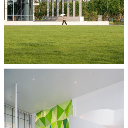
的环境挑战。校园二期建筑全部获得LEED绿色认证，其中访客中心
达到LEED最高等级铂金级。通过使用多能互补综合能源系统以及可
循环材料和模块化建筑构件，项目建设和运营时产生的碳足迹显著
降低；校园拥有大面积绿地，并将种植大量树木用以遮阳，其中
90%绿地通过微喷节水灌溉系统使用经处理后的雨水灌溉；所有玻
璃幕墙采用针对防鸟撞设计的符号化彩釉图案，保护鸟类飞行安
全。