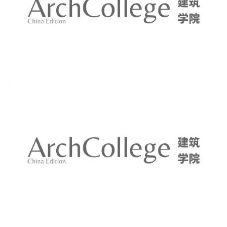
Perkins&Will的设计很好地平衡了各种复杂性，在满足校园教学、科
研和生活功能需求的同时，将建筑之美、自然之美与人文之美融合
在一起，创造了一个低碳的充满诗意的校园。我们实现了对杜克大
学、武汉大学和昆山政府的承诺 —— 为博雅通识教育提供一个对社
会负责、美丽、健康、包容、开放的学习环境。 ——白宁，昆山杜
克大学二期项目总经理
我们很荣幸能够深度参与昆山杜克大学二期校园从功能规划、校园
规划、建筑、室内到品牌环境的一体化设计。每一处细节都证明了
学校“以学生为中心”的原则。 我们希望，无论是学生还是教职员