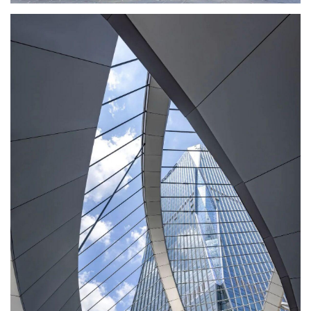
城
市
与
登录
注册
景
观
建
筑
专
教
极
速
工
作
流