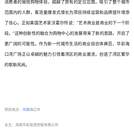
这座原本定位为社区型商业的华彩海口湾广场凭借艺术与商业的交
相辉映，成为了一座独具艺术性的杰作，其出众的地标建筑和带给
消费者的愉悦购物体验，超越了原有的定位范围，吸引了整个城市
范围内的人群，客流量爆发式增长为项目持续运营和品牌提升增添
了信心。正如美国艺术家沃霍尔所说：“艺术商业是商业的下一个阶
段。”这种创新性的融合为购物中心的发展带来了新的思路，开启了
更广阔的可能性。作为新一代城市生活的商业综合体典范，华彩海
口湾广场正以卓越的魅力引领着湾区的商业潮流，创造了湾区繁华
的崭新风尚。
 项目信息 
项目地点：
中国
海口市