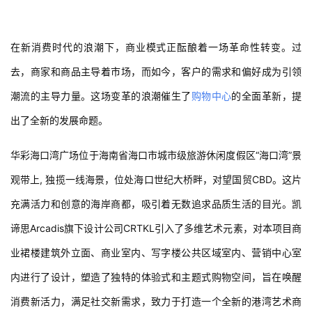
在新消费时代的浪潮下，商业模式正酝酿着一场革命性转变。过
去，商家和商品主导着市场，而如今，客户的需求和偏好成为引领
潮流的主导力量。这场变革的浪潮催生了
购物中心
的全面革新，提
出了全新的发展命题。
华彩海口湾广场位于海南省海口市城市级旅游休闲度假区“海口湾”景
观带上, 独揽一线海景，位处海口世纪大桥畔，对望国贸CBD。这片
充满活力和创意的海岸商都，吸引着无数追求品质生活的目光。凯
谛思Arcadis旗下设计公司CRTKL引入了多维艺术元素，对本项目商
业裙楼建筑外立面、商业室内、写字楼公共区域室内、营销中心室
内进行了设计，塑造了独特的体验式和主题式购物空间，旨在唤醒
消费新活力，满足社交新需求，致力于打造一个全新的港湾艺术商