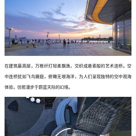
在建筑最高层，万根纤灯轻柔飘逸，交织成悬索般的艺术连桥。空
中连桥犹如飞鸟展翅，俯瞰无垠海洋，为人们呈现独特的空中观海
体验，彷若漫步于蔚蓝天际的幻境。