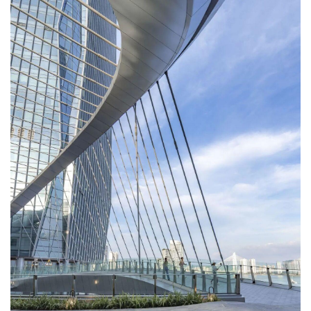
建
筑
设
计
室
内
设
计