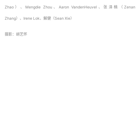
Hou）、Minfenq Xia
室内设计主创：Kevin Horn、彭钰雯（Yuwen Peng）、赵宝军（Baojun 
Zhao）、Mengdie Zhou、Aaron VandenHeuvel、张泽楠（Zenan 
Zhang）、Irene Lok、解健（Sean Xie）
摄影：胡艺怀
本文来自 ©
建筑学院
， 发布于 ©
建筑学院官方网站
。 未经授
权，禁止转载或摘编。
编辑版本版权归 ©
建筑学院官方网站
所有， 设计、图纸及照片版
权归设计方 ©
建筑学院
所有。
↗
查看作者在建筑学院发布的更多作品：
建筑学院 @ 建筑学院官方
网站
中国
肌理
购物中心