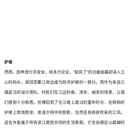
专
教
极
速
工
作
流
护坡
然而，因考虑行洪安全，经多方论证，“起风了”的功能由最初深入江
心的码头，退回至衢江岸边成为防洪护坡的一部分。而作为来自江
城武汉的设计团队，村民们在江边钓鱼、洗衣、纳凉的场景，让我
们感到十分熟悉，仿佛回到了在江堤上度过的童年时光：在倾斜的
护坡上席地而坐，变成夕阳中的剪影，当然还有徐徐吹来的江风。
这也许是属于所有滨江居民共同的生活景观，它生动得足以超越时