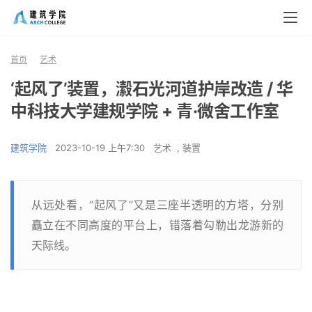
首页
艺术
‘起风了’装置，瀫石光河道护岸改造 / 华
中科技大学建规学院 + 青·微舍工作室
建筑学院
2023-10-19 上午7:30
艺术
,
装置
从远处看，“起风了”又是三座半透明的方塔，分别
矗立在不同高度的平台上，错落着勾勒出龙游新的
天际线。