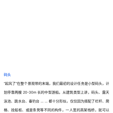
码头
“起风了”在整个景观带的末端，我们最初的设计任务是小型码头，计
划停靠两艘 20-30m 长的中型游船。从建筑类型上讲，码头、露天
泳池、跳水台、垂钓台 … … 都十分形似，仅仅因为搭配了栏杆、爬
梯、拴船桩、或是条凳等不同的构件，一人宽的高架栈桥，就可以