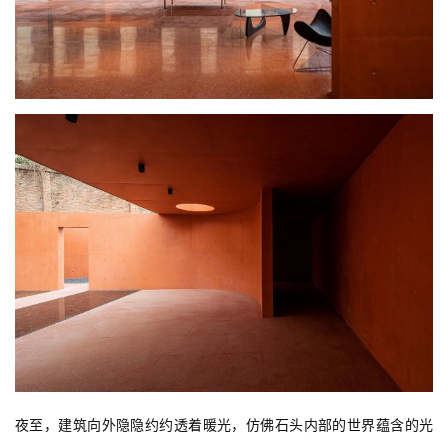
与
登录
注册
景
观
建
筑
专
教
极
速
工
作
流
夜至，建筑向外隐隐约约透着暖光，仿佛石头内部的世界蕴含的光