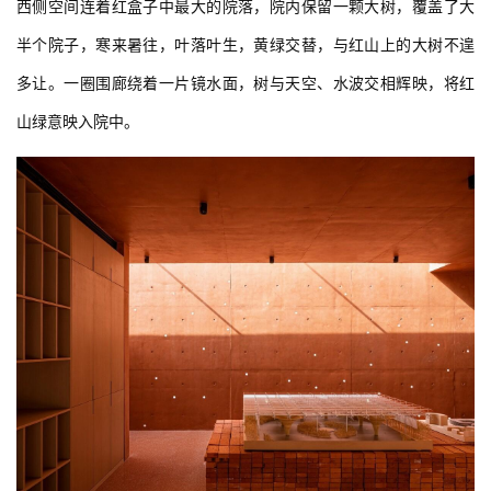
西侧空间连着红盒子中最大的院落，院内保留一颗大树，覆盖了大
半个院子，寒来暑往，叶落叶生，黄绿交替，与红山上的大树不遑
多让。一圈围廊绕着一片镜水面，树与天空、水波交相辉映，将红
山绿意映入院中。