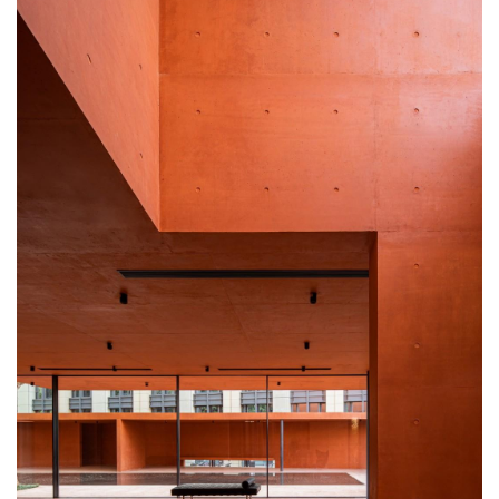
建
筑
设
计
室
内
设
计
城
市