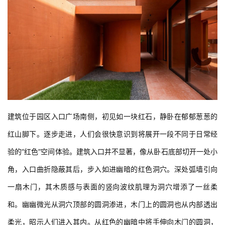
建筑位于园区入口广场南侧，初见如一块红石，静卧在郁郁葱葱的
红山脚下。逐步走进，人们会很快意识到将展开一段不同于日常经
验的“红色”空间体验。建筑入口并不显著，像从卧石底部切开一处小
角，入口曲折隐蔽其后，步入如进幽暗的红色洞穴。深处弧墙引向
一扇木门，其木质感与表面的竖向波纹肌理为洞穴增添了一丝柔
和。幽幽微光从洞穴顶部的圆洞渗进，木门上的圆洞也从内部透出
柔光，昭示人们进入其内。从红色的幽暗中将手伸向木门的圆洞，