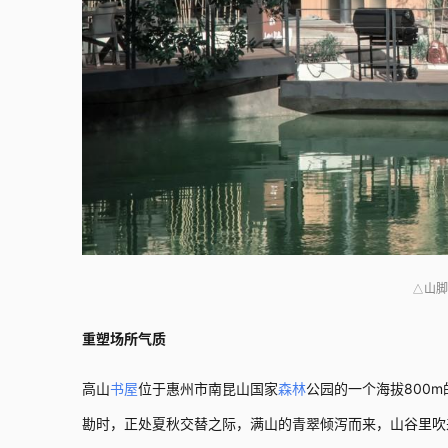
山脚
△
重塑场所气质
高山
书屋
位于惠州市南昆山国家
森林
公园的一个海拔800
勘时，正处夏秋交替之际，满山的青翠倾泻而来，山谷里吹