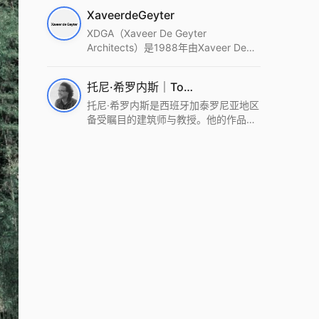
筑设计事务所。Wutopia Lab以复杂系
XaveerdeGeyter
统这种新的思维范式为基础，以上海性
和生活性为介入设计的原点，以建筑为
XDGA（Xaveer De Geyter
工具，从而推动建筑学和社会学进步。
Architects）是1988年由Xaveer De
Wutopia Lab曾在2022 The Plan
Geyter在布鲁塞尔和巴黎创立的建筑、
Award中获Honourable Mention，在
城市与景观设计事务所。事务所以其激
托尼·希罗内斯｜Toni Gironès
2022 DFA中获Merit,2021 Architizer
进的设计方法、多元的专业团队和国际
A+ Firm Awards中获Special
化的作品著称，曾获密斯·凡·德罗奖、
托尼·希罗内斯是西班牙加泰罗尼亚地区
Mention：Best Young Firm，2020 IF
Bigmat奖等多项重要奖项。XDGA主张
备受瞩目的建筑师与教授。他的作品深
Design Award，入选2017、2019、
建筑不是固定功能或解决问题，而是开
深植根于当地环境，擅长运用本土材料
2021年度《安邸AD》AD100榜单，
启场地的潜在可能，处理不确定性，容
与可持续策略，创造性地处理边界、光
2018年Archdaily评选的a selection of
纳多样且未预见的生活场景。其作品涵
线与中间空间的过渡，以此提升空间的
the world’s best Architects，以及
盖文化、教育、居住、商业等多种类
可居住性。其代表作如塞罗巨石陵墓文
Architectural Record 评选的Design
型，遍布欧洲及全球。
化服务空间、巴达洛纳35住宅等，都体
Vanguard，是2018年度唯一入选的中
现了对场地历史的尊重与现代的转译，
国事务所。
展现出一种诗意的、缓慢的建筑叙事。