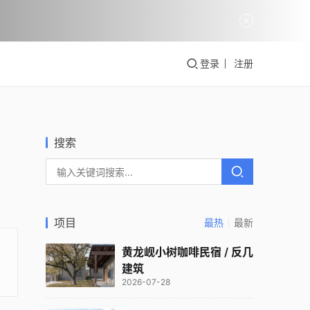
登录
注册
搜索
项目
最热
最新
黄龙岘小树咖啡民宿 / 反几
建筑
2026-07-28