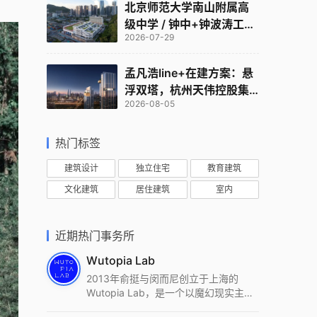
北京师范大学南山附属高
级中学 / 钟中+钟波涛工作
2026-07-29
室
孟凡浩line+在建方案：悬
浮双塔，杭州天伟控股集
2026-08-05
团总部
热门标签
建筑设计
独立住宅
教育建筑
文化建筑
居住建筑
室内
近期热门事务所
Wutopia Lab
2013年俞挺与闵而尼创立于上海的
Wutopia Lab，是一个以魔幻现实主
义，创造日常奇迹的全球本地化先锋建