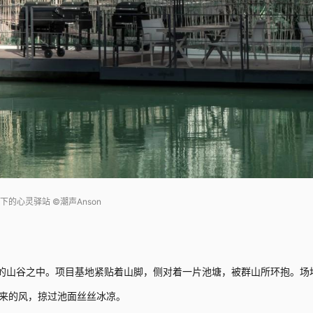
下的心灵驿站 ©潮声Anson
m的山谷之中。项目基地紧贴着山脚，侧对着一片池塘，被群山所环抱。场
来的风，掠过池面丝丝冰凉。