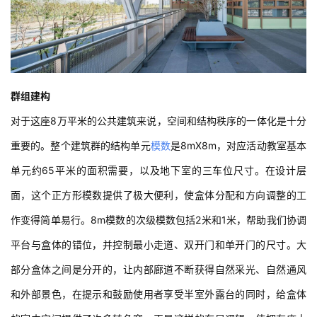
群组建构
对于这座8万平米的公共建筑来说，空间和结构秩序的一体化是十分
重要的。整个建筑群的结构单元
模数
是8mX8m，对应活动教室基本
单元约65平米的面积需要，以及地下室的三车位尺寸。在设计层
面，这个正方形模数提供了极大便利，使盒体分配和方向调整的工
作变得简单易行。8m模数的次级模数包括2米和1米，帮助我们协调
平台与盒体的错位，并控制最小走道、双开门和单开门的尺寸。大
部分盒体之间是分开的，让内部廊道不断获得自然采光、自然通风
和外部景色，在提示和鼓励使用者享受半室外露台的同时，给盒体
的室内空间提供了许多转角窗。正是这样的布局逻辑，使拥有庞大
数量的盒体组群脱离了呆板的中走廊模式，营造出村庄般的聚落氛