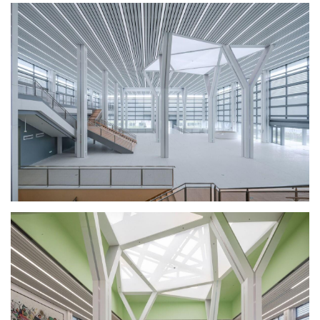
建
筑
设
计
室
内
设
计
城
市