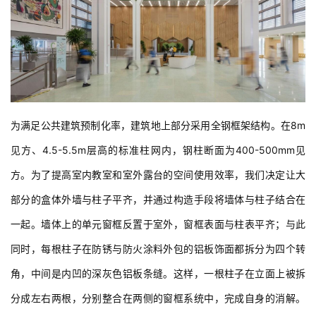
与
登录
注册
景
观
为满足公共建筑预制化率，建筑地上部分采用全钢框架结构。在8m
建
筑
见方、4.5-5.5m层高的标准柱网内，钢柱断面为400-500mm见
专
方。为了提高室内教室和室外露台的空间使用效率，我们决定让大
教
部分的盒体外墙与柱子平齐，并通过构造手段将墙体与柱子结合在
一起。墙体上的单元窗框反置于室外，窗框表面与柱表平齐；与此
极
同时，每根柱子在防锈与防火涂料外包的铝板饰面都拆分为四个转
速
工
角，中间是内凹的深灰色铝板条缝。这样，一根柱子在立面上被拆
作
分成左右两根，分别整合在两侧的窗框系统中，完成自身的消解。
流
在室内，柱子在进深方向剩余大约450mm，根据室内使用的需要由
窗边座位或窗台储藏柜消化——经过这样的构造设计，每个盒体的