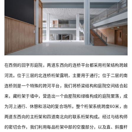
在西侧的回字形庭院，两道东西向的连桥平台都采用桁架结构跨越
河流。位于三层的北连桥桁架露明，主要用于通行；位于二层的南
连桥则是一个特殊的跨河平台，我们将桥梁结构和庭院空间结合起
来，藏桁架于墙中，营造出一个由屋院和绿植构成的庭院聚落，成
为河上通行、休憩和活动的复合场所。整个桁架系统跨度60米，由
两道东西向的主桁架和四道南北向的联系桁架构成。经过与结构师
的密切合作，我们利用每品桁架中部的空腹部分，以及直、斜腹杆
之间的空隙设置院墙上的门洞和窗洞，并用桁架墙支撑上部的坡屋
顶结构，形成散布院内的小屋。于是在直行通道南侧的庭院中，我