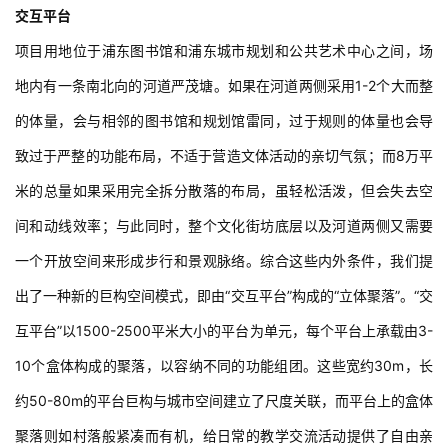
交互平台
项目用地位于浦东图书馆和浦东城市规划和公共艺术中心之间，场
地内有一条南北向的河道严茂塘。如果在河道两侧采用1-2个大而整
的体量，会与相邻的图书馆和规划馆雷同，过于规则的体量也会导
致过于严整的功能布局，不适于营造文体活动的亲切气氛；而8万平
米的总量如果采用完全拆分散落的布局，虽轻松活泼，但会失去空
间和动线效率；与此同时，整个文化街坊底层以及河道两侧又需要
一个开放空间来形成步行和景观脉络。综合这些内外条件，我们提
出了一种新的巨构空间模式，即由“交互平台”构成的“立体聚落”。“交
互平台”以1500-2500平米大小的平台为单元，每个平台上承载由3-
10个盒体构成的聚落，以容纳不同的功能组团。这些宽约30m，长
约50-80m的平台巨构与城市空间建立了尺度关联，而平台上的盒体
聚落则如村落般紧凑而有机，给日常的教学交流活动提供了自由亲