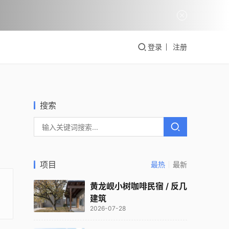
登录
注册
搜索
项目
最热
最新
黄龙岘小树咖啡民宿 / 反几
建筑
2026-07-28