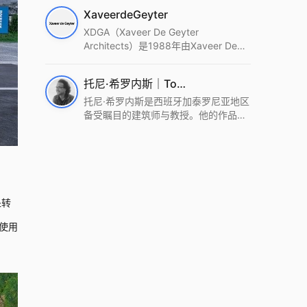
筑设计事务所。Wutopia Lab以复杂系
XaveerdeGeyter
统这种新的思维范式为基础，以上海性
和生活性为介入设计的原点，以建筑为
XDGA（Xaveer De Geyter
工具，从而推动建筑学和社会学进步。
Architects）是1988年由Xaveer De
Wutopia Lab曾在2022 The Plan
Geyter在布鲁塞尔和巴黎创立的建筑、
Award中获Honourable Mention，在
城市与景观设计事务所。事务所以其激
托尼·希罗内斯｜Toni Gironès
2022 DFA中获Merit,2021 Architizer
进的设计方法、多元的专业团队和国际
A+ Firm Awards中获Special
化的作品著称，曾获密斯·凡·德罗奖、
托尼·希罗内斯是西班牙加泰罗尼亚地区
Mention：Best Young Firm，2020 IF
Bigmat奖等多项重要奖项。XDGA主张
备受瞩目的建筑师与教授。他的作品深
Design Award，入选2017、2019、
建筑不是固定功能或解决问题，而是开
深植根于当地环境，擅长运用本土材料
2021年度《安邸AD》AD100榜单，
启场地的潜在可能，处理不确定性，容
与可持续策略，创造性地处理边界、光
2018年Archdaily评选的a selection of
纳多样且未预见的生活场景。其作品涵
线与中间空间的过渡，以此提升空间的
the world’s best Architects，以及
盖文化、教育、居住、商业等多种类
可居住性。其代表作如塞罗巨石陵墓文
Architectural Record 评选的Design
型，遍布欧洲及全球。
化服务空间、巴达洛纳35住宅等，都体
Vanguard，是2018年度唯一入选的中
现了对场地历史的尊重与现代的转译，
处转
国事务所。
展现出一种诗意的、缓慢的建筑叙事。
使用