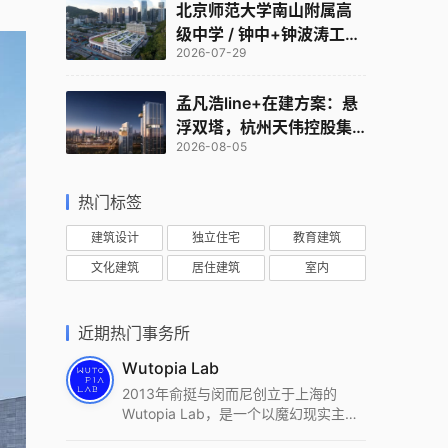
北京师范大学南山附属高
级中学 / 钟中+钟波涛工作
2026-07-29
室
孟凡浩line+在建方案：悬
浮双塔，杭州天伟控股集
2026-08-05
团总部
热门标签
建筑设计
独立住宅
教育建筑
文化建筑
居住建筑
室内
近期热门事务所
Wutopia Lab
2013年俞挺与闵而尼创立于上海的
Wutopia Lab，是一个以魔幻现实主
义，创造日常奇迹的全球本地化先锋建