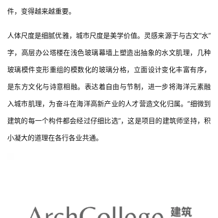
社群文化的一种共识与行为，随着时代发展，软性如文化氛围的条
件，变得越来越重要。
人体尺度是细腻优雅，城市尺度是美学价值。灵感来源于与古文“水”
字，高层办公塔楼在浅色玻璃幕墙上塑造出抽象的水文肌理，几种
玻璃模件变形重组的模数化的玻璃分格，立面设计变化丰富有序，
是东方文化与诗意相融。表达着自由与节制，进一步将海洋元素融
入城市肌理，为奋斗在海洋高新产业的人才营造文化归属。“细微到
建筑的每一个构件都会经过仔细比选”，这是项目的建筑师坚持，积
小凝大的道理在各行各业共通。
建
筑
设
计