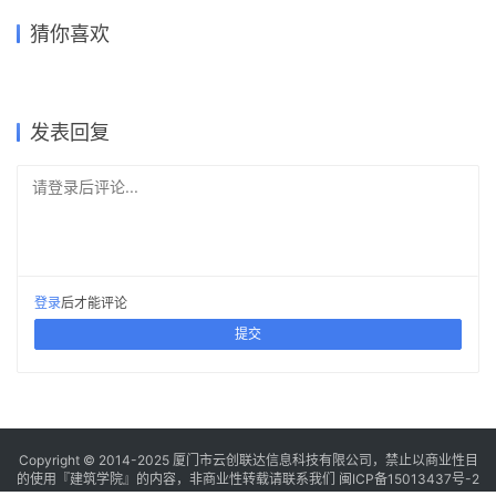
传统和现代的结合-“大屋顶”下
符合阿尔加维当地传统文化的
昆士兰大学化工学院 Andrew
约克大学继续教育学院 /
俞挺，如果做不成建筑师那我
猜你喜欢
的景区公厕 / 兰心建筑
苏富比公司大楼
N. Liveris，‘圈’出公共空间 /
Perkins&Will
们也可以去当吃播
The Canyon / MVRDV
Lyons + m3architecture
2020-10-30
2017-07-02
2023-05-20
2019-05-04
公共建筑设计
办公建筑设计
2023-11-16
2022-10-31
建筑设计
建筑设计
住宅建筑设计
建筑设计
发表回复
请登录后评论...
登录
后才能评论
提交
Copyright © 2014-2025
厦门市云创联达信息科技有限公司，禁止以商业性目
的使用『建筑学院』的内容，非商业性转载请联系我们
闽ICP备15013437号-2