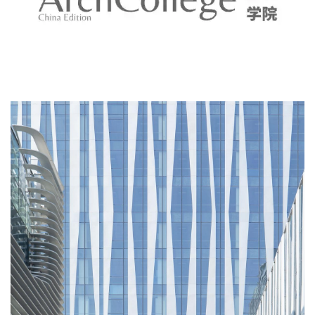
室
内
设
计
城
市
与
登录
注册
景
观
建
筑
专
教