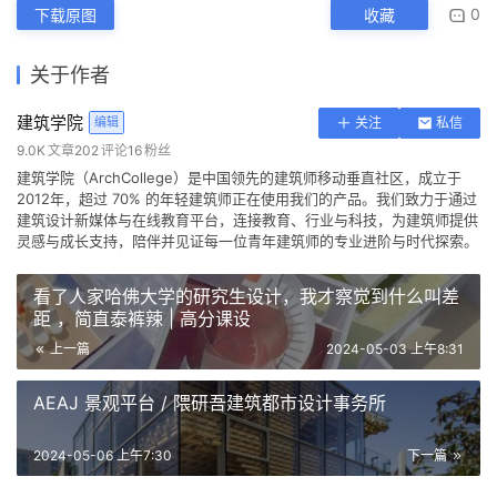
0
下载原图
收藏
关于作者
建筑学院
编辑
关注
私信
9.0K
文章
202
评论
16
粉丝
建筑学院（ArchCollege）是中国领先的建筑师移动垂直社区，成立于
2012年，超过 70% 的年轻建筑师正在使用我们的产品。我们致力于通过
建筑设计新媒体与在线教育平台，连接教育、行业与科技，为建筑师提供
灵感与成长支持，陪伴并见证每一位青年建筑师的专业进阶与时代探索。
看了人家哈佛大学的研究生设计，我才察觉到什么叫差
距 ，简直泰裤辣 | 高分课设
上一篇
2024-05-03 上午8:31
AEAJ 景观平台 / 隈研吾建筑都市设计事务所
2024-05-06 上午7:30
下一篇