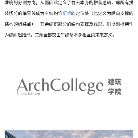
与
准确的分割方向，从而因此定义了竹云本身的拼装逻辑，即所有拼
登录
注册
景
装切分的临界线成为主结构竹
桁架
的定位处（也定义为纵向支撑的
观
结构的组装点），其余编织部分的结构支撑及找形，则以副桁架作
为编织起始形，其余全部交由竹编条本身相互约束来定义。
建
筑
专
教
极
速
工
作
流