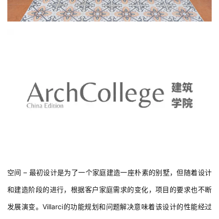
与
登录
注册
景
观
建
筑
专
教
极
速
工
作
空间 – 最初设计是为了一个家庭建造一座朴素的别墅，但随着设计
流
和建造阶段的进行，根据客户家庭需求的变化，项目的要求也不断
发展演变。Villarci的功能规划和问题解决意味着该设计的性能经过