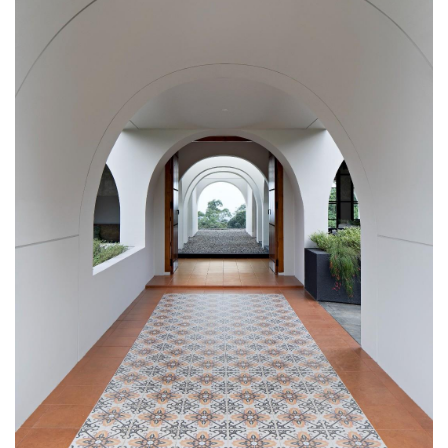
建
筑
设
计
室
内
设
计
城
市