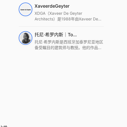
筑设计事务所。Wutopia Lab以复杂系
XaveerdeGeyter
统这种新的思维范式为基础，以上海性
和生活性为介入设计的原点，以建筑为
XDGA（Xaveer De Geyter
工具，从而推动建筑学和社会学进步。
Architects）是1988年由Xaveer De
Wutopia Lab曾在2022 The Plan
Geyter在布鲁塞尔和巴黎创立的建筑、
Award中获Honourable Mention，在
城市与景观设计事务所。事务所以其激
托尼·希罗内斯｜Toni Gironès
2022 DFA中获Merit,2021 Architizer
进的设计方法、多元的专业团队和国际
A+ Firm Awards中获Special
化的作品著称，曾获密斯·凡·德罗奖、
托尼·希罗内斯是西班牙加泰罗尼亚地区
Mention：Best Young Firm，2020 IF
Bigmat奖等多项重要奖项。XDGA主张
备受瞩目的建筑师与教授。他的作品深
Design Award，入选2017、2019、
建筑不是固定功能或解决问题，而是开
深植根于当地环境，擅长运用本土材料
2021年度《安邸AD》AD100榜单，
启场地的潜在可能，处理不确定性，容
与可持续策略，创造性地处理边界、光
2018年Archdaily评选的a selection of
纳多样且未预见的生活场景。其作品涵
线与中间空间的过渡，以此提升空间的
the world’s best Architects，以及
盖文化、教育、居住、商业等多种类
可居住性。其代表作如塞罗巨石陵墓文
Architectural Record 评选的Design
型，遍布欧洲及全球。
化服务空间、巴达洛纳35住宅等，都体
Vanguard，是2018年度唯一入选的中
现了对场地历史的尊重与现代的转译，
国事务所。
展现出一种诗意的、缓慢的建筑叙事。