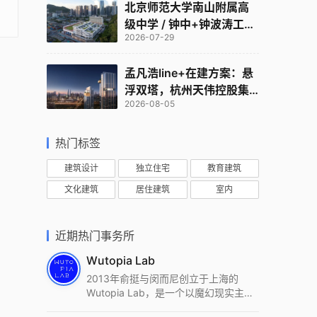
北京师范大学南山附属高
级中学 / 钟中+钟波涛工作
2026-07-29
室
孟凡浩line+在建方案：悬
浮双塔，杭州天伟控股集
2026-08-05
团总部
热门标签
建筑设计
独立住宅
教育建筑
文化建筑
居住建筑
室内
近期热门事务所
Wutopia Lab
2013年俞挺与闵而尼创立于上海的
Wutopia Lab，是一个以魔幻现实主
义，创造日常奇迹的全球本地化先锋建