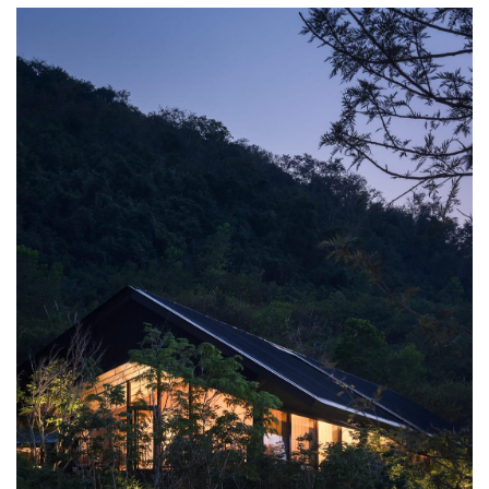
草地和远处的群峦，是气候宜人的热带海岛上一片静谧之处。2022
年春，设计团队初勘现场，选址原定于社区建设最高的山腰处，基
于风景视野的考虑，建筑体量呈东西向线型布局，一面向北望远
山，一面与南侧的山体环境接触。在对现场周边地形的深入考察过
程中，附近一处山谷下方凹进山体的平坦地块引起设计团队的注
意，经与甲方讨论，共同决定更换场地于新址。随着环境的变化，
海拔的降低，新的方案为保证面北的开阔视野，将就餐空间整体抬
高，设为两层，建筑主入口和厨房位于首层。建筑体量则与南侧山
谷地形结合，从线型布局改为T型布局，创造与环境接触的丰富界面
形式。