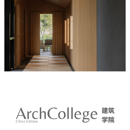
旷远，一亲和，相得益彰。建筑的景观是周围山体植被的延伸，修
整原杂乱的灌木，增加适配建筑高度的黄花梨，新的景观柔和了原
山地的自然粗犷。设计将项目地山石处理成板状石、块石草地、景
石、汀步，搭配本地植被，创造细腻的景观感知，深入山谷体量东
侧的室外露台方便人们进入体验。大的屋面挑檐则为避免夏日北面
日照；双层屋顶起到通风隔热的作用，充分考虑当地气候特征。