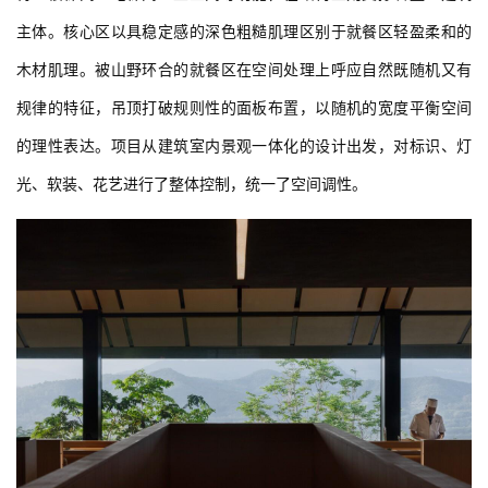
建
筑
设
计
室
内
设
计
城
市