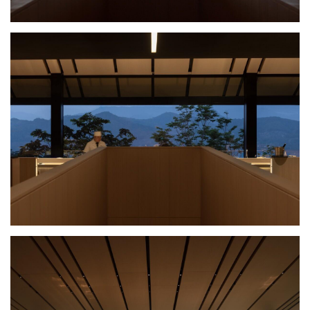
与
登录
注册
景
观
建
筑
走向反规则的路口
专
教
建筑二层包括四个空间，北侧的远山就餐区，东侧的包间就餐区，
南侧的山谷就餐区，以及连接三个空间的核心区，其承担服务、接
待、楼梯间、电梯间、卫生间等功能，在结构上则支撑着整个建筑
极
速
主体。核心区以具稳定感的深色粗糙肌理区别于就餐区轻盈柔和的
工
木材肌理。被山野环合的就餐区在空间处理上呼应自然既随机又有
作
流
规律的特征，吊顶打破规则性的面板布置，以随机的宽度平衡空间
的理性表达。项目从建筑室内景观一体化的设计出发，对标识、灯