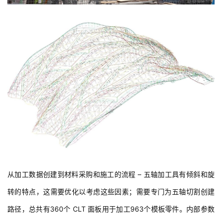
建
筑
设
计
室
内
设
计
从加工数据创建到材料采购和施工的流程 – 五轴加工具有倾斜和旋
转的特点，这需要优化以考虑这些因素；需要专门为五轴切割创建
路径，总共有360个 CLT 面板用于加工963个模板零件。内部参数
城