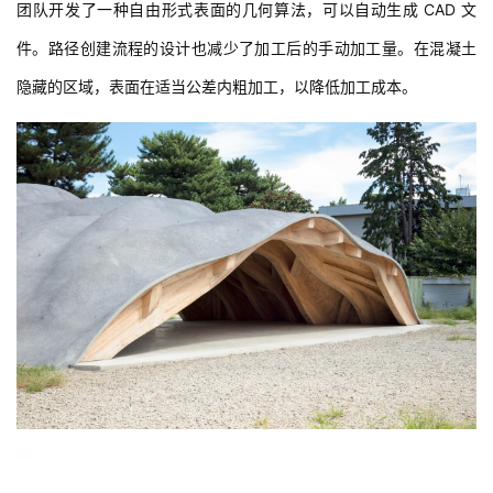
市
团队开发了一种自由形式表面的几何算法，可以自动生成 CAD 文
与
件。路径创建流程的设计也减少了加工后的手动加工量。在混凝土
登录
注册
景
观
隐藏的区域，表面在适当公差内粗加工，以降低加工成本。
建
筑
专
教
极
速
工
作
流