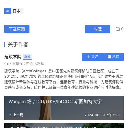
△剖面图
 项目信息 
建筑师: VUILD
面积: 295 m²
项目年份: 2023
摄影师:Takumi Ota
主持建筑师: Koki Akiyoshi
设计团队: Koki Akiyoshi, Hiroyuki Nakazawa, Gaku Shinohara, Kenta Isebo, 
Kazuya Takano (former staff)