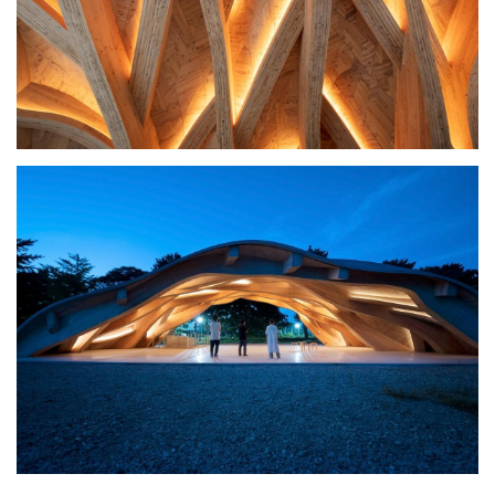
面板被有效地放置以降低成本。自动面板放置和形状生成算法在短
时间内实现了这一目标，并制造了多种类型的 CLT 板，最大尺寸为
1350×4000毫米。CLT 板有四种不同的厚度，从60到210毫米不
等，并创建了使用颜色编码指示厚度的三维图表。这使得在不同厚
度的 CLT 面板中放置零件变得容易。通过与结构团队共享此流程，
我们能够创建一个在结构和施工便利性方面进行优化的系统。