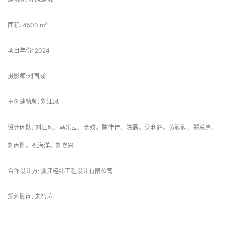
面积: 4500 m²
项目年份: 2024
摄影师:刘国威
主创建筑师: 刘江风
设计团队: 刘江风、马乐云、金姣、陈佳佳、陈磊、谢利辉、黄巍巍、郑总喜、
刘丙胜、祝海洋、刘嘉兴
合作设计方: 浙江经纬工程设计有限公司
规划顾问: 朱智瑄
地点: 舟山