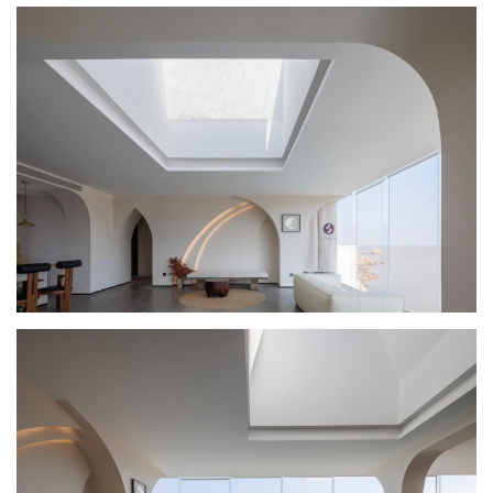
极
速
工
作
流