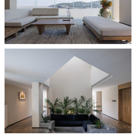
室
内
设
计
城
市
与
登录
注册
景
观
建
筑
专
教