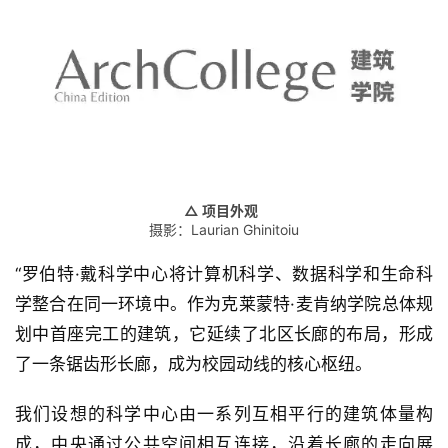
与
登录
注册
景
观
建
筑
专
教
△ 项目外观
摄影：Laurian Ghinitoiu
“罗伯特·戴科学中心将计算机科学、数据科学和生命科
极
速
学整合在同一环境中。作为克莱蒙特·麦肯纳学院总体规
工
划中首座完工的建筑，它延续了北区长廊的布局，形成
作
了一条锯齿形长廊，成为校园动线的核心枢纽。
流
我们设想的科学中心由一系列互相平行的建筑体量构
成，中央通过公共空间相互连接，沿着长廊的走向展