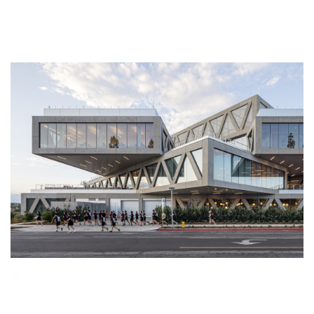
建
筑
设
计
室
内
设
计
城
市