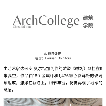
△ 项目外观
摄影：Laurian Ghinitoiu
由艺术家达米安·奥尔特加创作的雕塑《磁场》悬挂在9
米高空，作品由18个金属环和1,476颗色彩鲜艳的玻璃
球组成，漂浮在轨道上，细节丰富，仿佛再现了地球的
磁层。