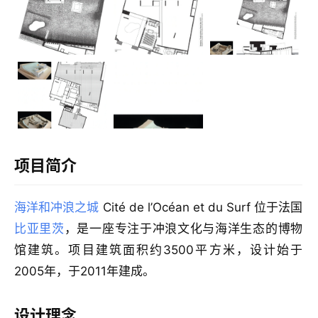
城
市
与
登录
注册
景
观
建
项目简介
筑
专
海洋和冲浪之城
Cité de l’Océan et du Surf 位于法国
教
比亚里茨
，是一座专注于冲浪文化与海洋生态的博物
馆建筑。项目建筑面积约3500平方米，设计始于
极
2005年，于2011年建成。
速
工
设计理念