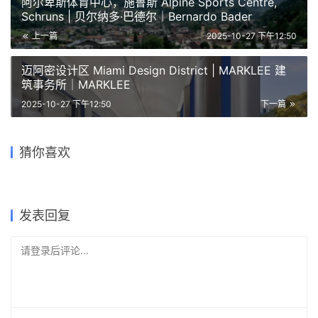
阿尔卑斯体育中心，施鲁斯 Alpine Sports Centre,
Schruns | 贝尔纳多·巴德尔｜Bernardo Bader
上一篇
2025-10-27 下午12:50
迈阿密设计区 Miami Design District | MARKLEE 建
筑事务所｜MARKLEE
2025-10-27 下午12:50
下一篇
“红钢之丘”——武汉红钢城设
杭州桐庐档案馆 / BAU建筑城
雪峰文学馆 / 同济院 麟和建筑
与椰风海韵共从容：中国（海
计创意中心更新纪实/上海都市
轻巧灵动，稳定几何构成的小
猜你喜欢
市设计
工作室
广东顺德大歌剧院/Nordic
南）南海博物馆 / 华南理工大
再生
教堂 / Hodgetts + Fung
Office of Architecture
学建筑设计研究院
2020-12-08
2023-09-02
2021-08-05
2019-11-25
公共建筑设计
建筑设计
2021-06-25
2019-11-12
建筑设计
公共建筑设计
建筑设计
建筑设计
发表回复
请登录后评论...