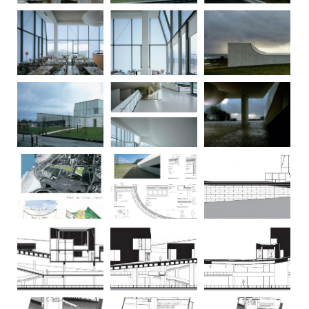
建
筑
设
计
室
内
设
计