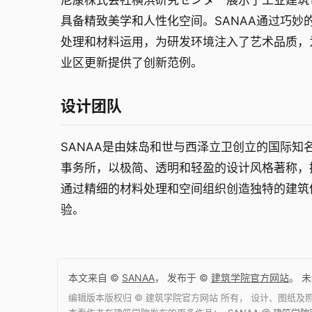
尼康株式会社横浜研究センター展示了工业建筑
具备精致美学和人性化空间。SANAA通过巧妙
处理和材料运用，为研发环境注入了艺术品质，
业区更新提供了创新范例。
设计团队
SANAA是由妹岛和世与西泽立卫创立的国际知
事务所，以极简、透明和轻盈的设计风格著称，
通过精细的材料处理和空间组织创造独特的建筑
验。
本文来自 ©
SANAA
， 发布于 ©
建筑学院官方网站
。 
编辑版本版权归 ©
建筑学院官方网站
所有， 设计、图纸及