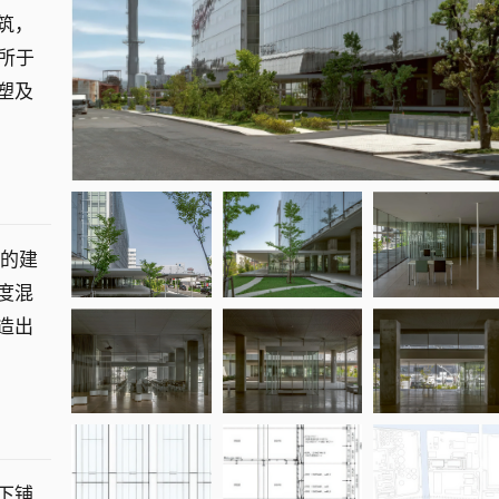
筑，
所于
重塑及
一的建
度混
造出
下铺