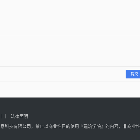
Holl
30
2026-02-05
08
2025-10-30
设计
公共建筑设计
设计
公共建筑设计
提交
引
法律声明
信息科技有限公司，禁止以商业性目的使用『建筑学院』的内容，非商业