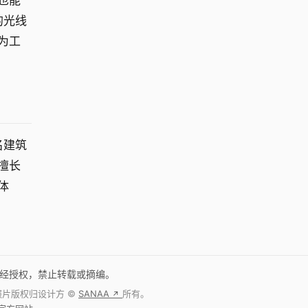
也能
的光线
为工
名建筑
擅长
体
未经授权，禁止转载或摘编。
照片版权归设计方 ©
SANAA
所有。
↗