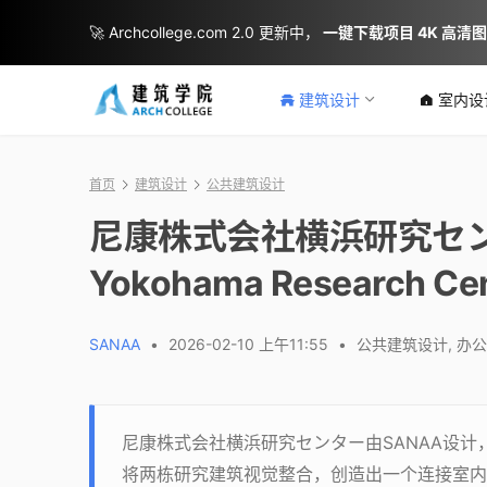
🚀 Archcollege.com 2.0 更新中，
一键下载项目 4K 高清
建筑设计
室内设
首页
建筑设计
公共建筑设计
尼康株式会社横浜研究センター / 
Yokohama Research Cen
SANAA
•
2026-02-10 上午11:55
•
公共建筑设计
,
办公
尼康株式会社横浜研究センター由SANAA设
将两栋研究建筑视觉整合，创造出一个连接室内