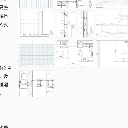
高空
璃围
的交
2.4
，反
混凝
。