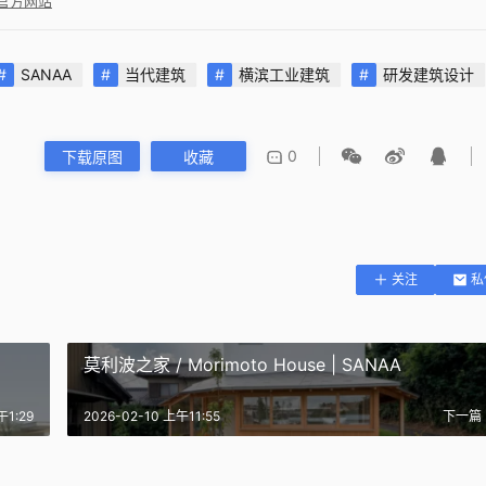
院官方网站
SANAA
当代建筑
横滨工业建筑
研发建筑设计
0
下载原图
收藏
关注
私
莫利波之家 / Morimoto House | SANAA
午1:29
2026-02-10 上午11:55
下一篇
书馆 / De Krook
计划 Inujima ‘Stay
y | RCR 建筑事务所｜RCR
威尼斯馆 / Pavilion in Venice |
/ Inujima Stay Project |
万科中心水平摩天楼 | Steven
ctes
Pezo Von Ellrichshausen