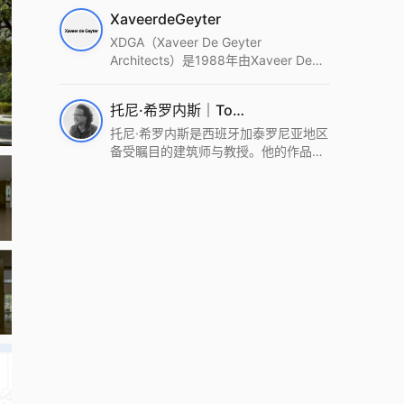
筑设计事务所。Wutopia Lab以复杂系
XaveerdeGeyter
统这种新的思维范式为基础，以上海性
和生活性为介入设计的原点，以建筑为
XDGA（Xaveer De Geyter
工具，从而推动建筑学和社会学进步。
Architects）是1988年由Xaveer De
Wutopia Lab曾在2022 The Plan
Geyter在布鲁塞尔和巴黎创立的建筑、
Award中获Honourable Mention，在
城市与景观设计事务所。事务所以其激
托尼·希罗内斯｜Toni Gironès
2022 DFA中获Merit,2021 Architizer
进的设计方法、多元的专业团队和国际
A+ Firm Awards中获Special
化的作品著称，曾获密斯·凡·德罗奖、
托尼·希罗内斯是西班牙加泰罗尼亚地区
Mention：Best Young Firm，2020 IF
Bigmat奖等多项重要奖项。XDGA主张
备受瞩目的建筑师与教授。他的作品深
Design Award，入选2017、2019、
建筑不是固定功能或解决问题，而是开
深植根于当地环境，擅长运用本土材料
2021年度《安邸AD》AD100榜单，
启场地的潜在可能，处理不确定性，容
与可持续策略，创造性地处理边界、光
2018年Archdaily评选的a selection of
纳多样且未预见的生活场景。其作品涵
线与中间空间的过渡，以此提升空间的
the world’s best Architects，以及
盖文化、教育、居住、商业等多种类
可居住性。其代表作如塞罗巨石陵墓文
Architectural Record 评选的Design
型，遍布欧洲及全球。
化服务空间、巴达洛纳35住宅等，都体
Vanguard，是2018年度唯一入选的中
现了对场地历史的尊重与现代的转译，
国事务所。
展现出一种诗意的、缓慢的建筑叙事。