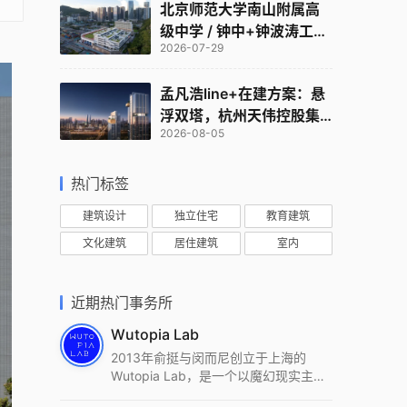
北京师范大学南山附属高
级中学 / 钟中+钟波涛工作
2026-07-29
室
孟凡浩line+在建方案：悬
浮双塔，杭州天伟控股集
2026-08-05
团总部
热门标签
建筑设计
独立住宅
教育建筑
文化建筑
居住建筑
室内
近期热门事务所
Wutopia Lab
2013年俞挺与闵而尼创立于上海的
Wutopia Lab，是一个以魔幻现实主
义，创造日常奇迹的全球本地化先锋建