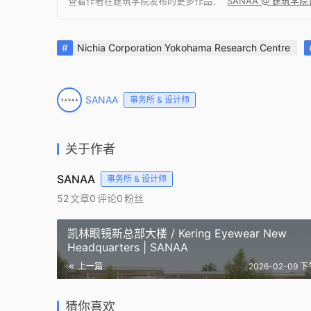
查看作者在建筑学院发布的更多作品：
SANAA @ 建筑学
Nichia Corporation Yokohama Research Centre
SANAA
事务所 & 设计师
关于作者
SANAA
事务所 & 设计师
52
文章
0
评论
0
粉丝
凯林眼镜新总部大楼 / Kering Eyewear New
Headquarters | SANAA
上一篇
2026-02-09 下
阿尔梅勒湖上剧院与文化中心 |
克罗洛克图
日照大剧院和博物馆 / Rizhao
日本津市住宿
SANAA 妹岛和世 & ⻘木淳 建筑
Librar
Amphitheatre and Museum |
Project’ 
设计
Arquite
猜你喜欢