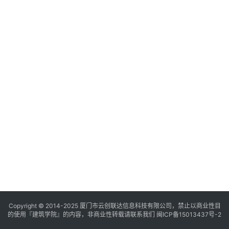
与
登录
注册
景
观
建
筑
专
教
极
速
工
作
流
Copyright © 2014-2025
厦门市云创联达信息科技有限公司，禁止以商业性目
的使用『建筑学院』的内容，非商业性转载请联系我们
闽ICP备15013437号-2