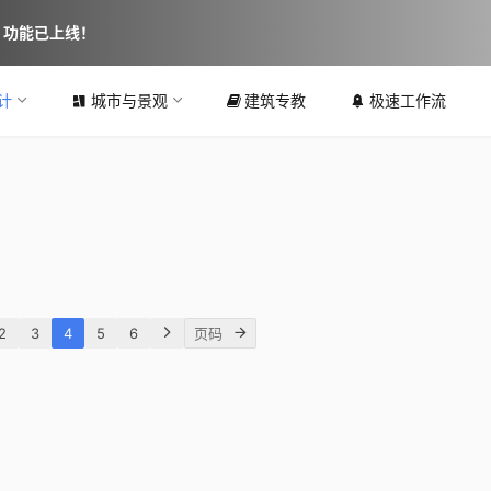
图 功能已上线！
计
城市与景观
建筑专教
极速工作流
在上海最潮的地下通
工坊迭代：民宿公共
市南
少女心篮球馆：元素体
古镇
道，乘上海浪看上海 /
间的“聚合力” / CCDI
 AG
育篮球馆橄榄树店 ，昆
厦门千户之屋故事美
汇小
 /
W-Mills by Wutopia
地国际 卝智室内设计
明 / 平介设计
馆 / 寸匠熊猫NANA
 ▏
Lab
心
2022-11-07
2022-10-13
2022-03-09
2022-03-01
娱乐空间设计
公共空间设计
公共空间设计
公共空间设计
2
3
4
5
6