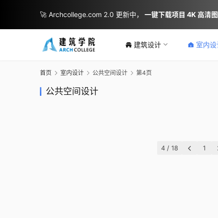
🚀 Archcollege.com 2.0 更新中，
一键下载项目 4K 高清
建筑设计
室内设
藏碉石韵：四川省甘孜
首页
室内设计
公共空间设计
第4页
州丹巴县莫洛村文化综
“山水校园”：深圳
现代园林：杭州运河湾
林河陌影——仙市
合体建筑设计 / 外行建
山区丽林维育学校 /
公共空间设计
“盒子的情绪“-文理学院
深圳上梅林之卓悦
国际旅游休闲综合体 /
活动综合体方案设计
筑
汇创
校史馆空间改造 / 行维
梅林——“漫步游园”
Aedas
外行建筑
2023-03-27
2023-02-02
新筑
金枫设计
2022-07-07
2022-03-13
建筑设计
室内设计
2021-11-10
2021-09-05
建筑设计
建筑设计
室内设计
娱乐空间设计
4 / 18
1