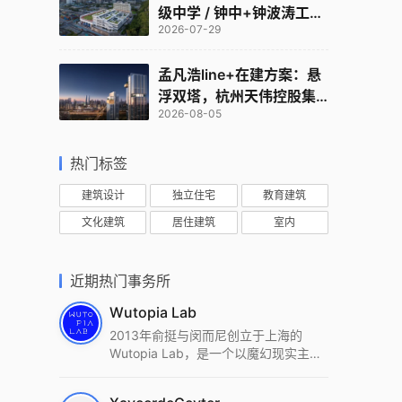
级中学 / 钟中+钟波涛工作
2026-07-29
室
孟凡浩line+在建方案：悬
浮双塔，杭州天伟控股集
2026-08-05
团总部
热门标签
建筑设计
独立住宅
教育建筑
文化建筑
居住建筑
室内
近期热门事务所
Wutopia Lab
2013年俞挺与闵而尼创立于上海的
Wutopia Lab，是一个以魔幻现实主
义，创造日常奇迹的全球本地化先锋建
筑设计事务所。Wutopia Lab以复杂系