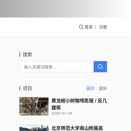
登录
注册
空
悉
术
搜索
中
项目
最热
最新
黄龙岘小树咖啡民宿 / 反几
建筑
2026-07-28
北京师范大学南山附属高