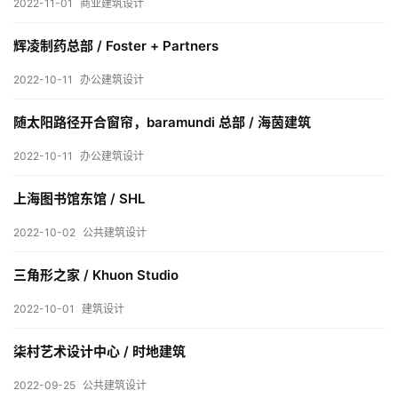
2022-11-01
商业建筑设计
内
设
辉凌制药总部 / Foster + Partners
计
2022-10-11
办公建筑设计
城
随太阳路径开合窗帘，baramundi 总部 / 海茵建筑
市
2022-10-11
办公建筑设计
与
登录
注册
景
上海图书馆东馆 / SHL
观
2022-10-02
公共建筑设计
三角形之家 / Khuon Studio
建
筑
2022-10-01
建筑设计
专
教
柒村艺术设计中心 / 时地建筑
2022-09-25
公共建筑设计