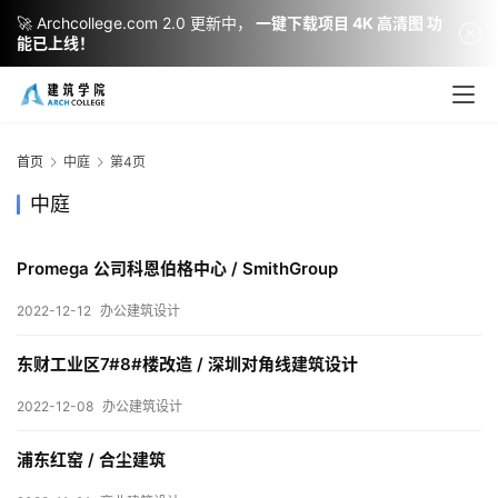
🚀 Archcollege.com 2.0 更新中，
一键下载项目 4K 高清图 功
能已上线！
首页
中庭
第4页
中庭
Promega 公司科恩伯格中心 / SmithGroup
2022-12-12
办公建筑设计
建
筑
东财工业区7#8#楼改造 / 深圳对角线建筑设计
设
计
2022-12-08
办公建筑设计
浦东红窑 / 合尘建筑
室