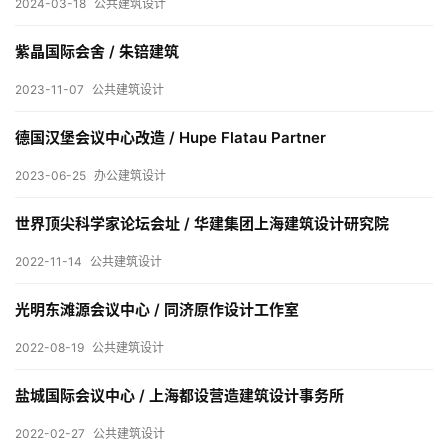
2024-03-18
公共建筑设计
内
设
紫晶国际会舍 / 朱锫建筑
计
2023-11-07
公共建筑设计
城
德国汉堡会议中心改造 / Hupe Flatau Partner
市
2023-06-25
办公建筑设计
与
登录
注册
景
世界顶尖科学家论坛会址 / 华建集团上海建筑设计研究院
观
2022-11-14
公共建筑设计
光明东滩源会议中心 / 同济原作设计工作室
建
筑
2022-08-19
公共建筑设计
专
教
盐城国际会议中心 / 上海都设营造建筑设计事务所
2022-02-27
公共建筑设计