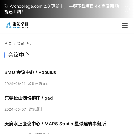
🚀 Archcollege.com 2.0 更新中，
一键下载项目 4K 高清图 功
能已上线！
首页
会议中心
会议中心
BMO 会议中心 / Populus
2024-06-21
公共建筑设计
建
筑
东莞松山湖悦榕庄 / gad
设
计
2024-05-07
建筑设计
天府水上会议中心 / MARS Studio 星球建筑事务所
室