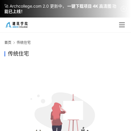
🚀 Archcollege.com 2.0 更新中，
一键下载项目 4K 高清图 功
能已上线！
建
筑
设
首页
传统住宅
计
传统住宅
室
内
设
计
城
市