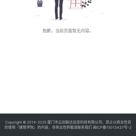
与
景
观
抱歉，当前页面暂无内容。
建
筑
专
教
极
速
工
作
流
Copyright © 2014-2025
厦门市云创联达信息科技有限公司，禁止以商业性目
的使用『建筑学院』的内容，非商业性转载请联系我们
闽ICP备15013437号-2