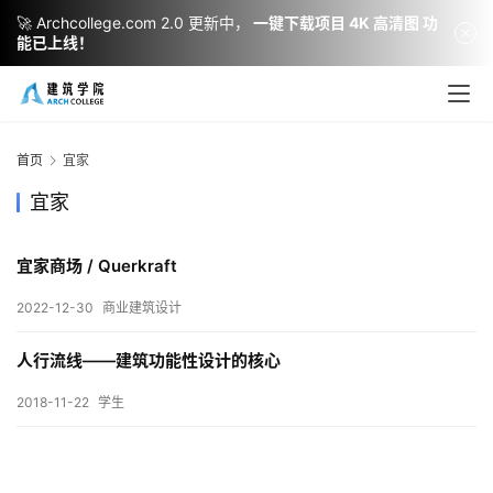
🚀 Archcollege.com 2.0 更新中，
一键下载项目 4K 高清图 功
能已上线！
建
筑
设
首页
宜家
计
宜家
宜家商场 / Querkraft
室
内
2022-12-30
商业建筑设计
设
计
人行流线——建筑功能性设计的核心
2018-11-22
学生
城
市