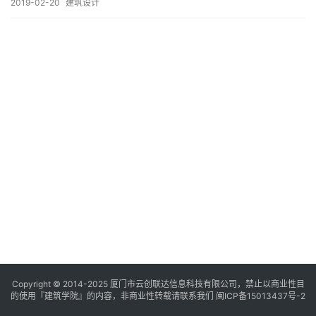
与
2019-02-20
建筑设计
登录
注册
景
观
建
筑
专
教
极
速
工
作
流
Copyright © 2014-2025
厦门市云创联达信息科技有限公司，禁止以商业性目
的使用『建筑学院』的内容，非商业性转载请联系我们
闽ICP备15013437号-2