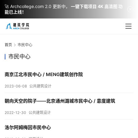
🚀 Archcollege.com 2.0 更新中，
一键下载项目 4K 高清图 功
能已上线！
建
筑
设
首页
市民中心
计
市民中心
南京江北市民中心 / MENG建筑创作院
室
内
2023-06-08
公共建筑设计
设
计
朝向天空的院子——北京通州潞城市民中心 / 意度建筑
2022-12-30
公共建筑设计
城
洛尔阿姆梅因市民中心
市