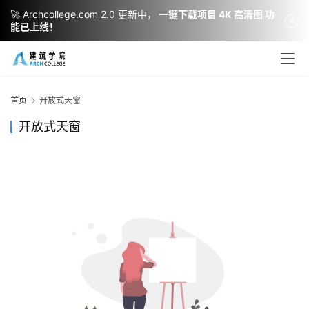
🚀 Archcollege.com 2.0 更新中，
一键下载项目 4K 高清图 功
能已上线！
建
筑
设
首页
开放式天窗
计
开放式天窗
室
内
设
计
城
市