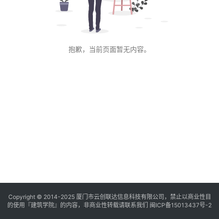
与
登录
注册
景
观
抱歉，当前页面暂无内容。
建
筑
专
教
极
速
工
作
流
Copyright © 2014-2025
厦门市云创联达信息科技有限公司，禁止以商业性目
的使用『建筑学院』的内容，非商业性转载请联系我们
闽ICP备15013437号-2