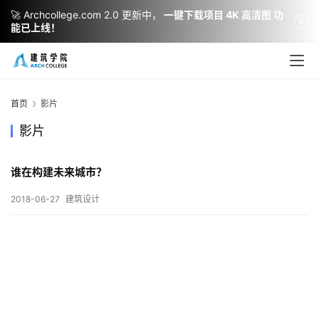
🚀 Archcollege.com 2.0 更新中，
一键下载项目 4K 高清图 功
能已上线！
建
筑
设
首页
影片
计
影片
谁在构建未来城市？
室
内
2018-06-27
建筑设计
设
计
城
市