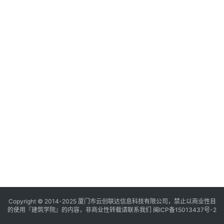
与
登录
注册
景
观
建
筑
专
教
极
速
工
作
流
Copyright © 2014-2025
厦门市云创联达信息科技有限公司，禁止以商业性目
的使用『建筑学院』的内容，非商业性转载请联系我们
闽ICP备15013437号-2