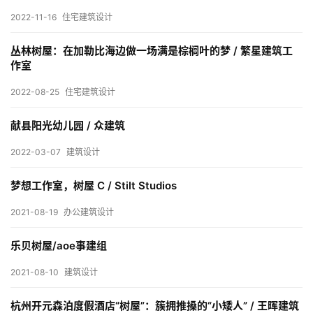
室
2022-11-16
住宅建筑设计
内
设
丛林树屋：在加勒比海边做一场满是棕榈叶的梦 / 繁星建筑工
计
作室
2022-08-25
住宅建筑设计
城
献县阳光幼儿园 / 众建筑
市
与
2022-03-07
建筑设计
登录
注册
景
观
梦想工作室，树屋 C / Stilt Studios
2021-08-19
办公建筑设计
建
乐贝树屋/aoe事建组
筑
2021-08-10
建筑设计
专
教
杭州开元森泊度假酒店“树屋”：簇拥推搡的“小矮人” / 王晖建筑