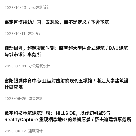
2023-10-23
办公建筑设计
室
内
嘉定区博翔幼儿园：去想象，而不是定义 / 予舍予筑
设
计
2023-10-11
建筑设计
律动绿洲，超越凝固时刻：临空超大型围合式建筑 / BAU建筑
与城市设计事务所
城
市
2023-07-01
办公建筑设计
与
登录
注册
景
富阳银湖体育中心:亚运射击射箭现代五项馆 / 浙江大学建筑设
观
计研究院
2023-06-26
体育建筑
建
数字科技重筑建筑理想： HILLSIDE，以虚幻引擎5与
筑
RealityCapture 重现栖息地67的最初愿景 / 萨夫迪建筑事务所
专
2023-06-17
建筑设计
教