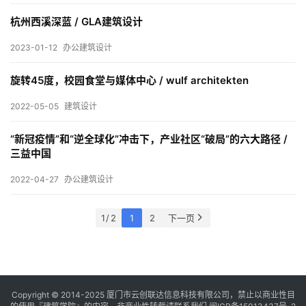
杭州西溪深蓝 / GLA建筑设计
极
2023-01-12
办公建筑设计
速
工
旋转45度，校园食堂与媒体中心 / wulf architekten
作
2022-05-05
建筑设计
流
“新冠疫情”和“逆全球化”冲击下，产业社区“破局”的六大路径 /
三益中国
2022-04-27
办公建筑设计
1 / 2
1
2
下一页
Copyright © 2014-2025
厦门市云创联达信息科技有限公司，禁止以商业性目