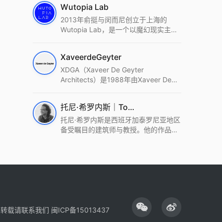
Wutopia Lab
2013年俞挺与闵而尼创立于上海的
Wutopia Lab，是一个以魔幻现实主
义，创造日常奇迹的全球本地化先锋建
筑设计事务所。Wutopia Lab以复杂系
XaveerdeGeyter
统这种新的思维范式为基础，以上海性
和生活性为介入设计的原点，以建筑为
XDGA（Xaveer De Geyter
工具，从而推动建筑学和社会学进步。
Architects）是1988年由Xaveer De
Wutopia Lab曾在2022 The Plan
Geyter在布鲁塞尔和巴黎创立的建筑、
Award中获Honourable Mention，在
城市与景观设计事务所。事务所以其激
托尼·希罗内斯｜Toni Gironès
2022 DFA中获Merit,2021 Architizer
进的设计方法、多元的专业团队和国际
A+ Firm Awards中获Special
化的作品著称，曾获密斯·凡·德罗奖、
托尼·希罗内斯是西班牙加泰罗尼亚地区
Mention：Best Young Firm，2020 IF
Bigmat奖等多项重要奖项。XDGA主张
备受瞩目的建筑师与教授。他的作品深
Design Award，入选2017、2019、
建筑不是固定功能或解决问题，而是开
深植根于当地环境，擅长运用本土材料
2021年度《安邸AD》AD100榜单，
启场地的潜在可能，处理不确定性，容
与可持续策略，创造性地处理边界、光
2018年Archdaily评选的a selection of
纳多样且未预见的生活场景。其作品涵
线与中间空间的过渡，以此提升空间的
the world’s best Architects，以及
盖文化、教育、居住、商业等多种类
可居住性。其代表作如塞罗巨石陵墓文
Architectural Record 评选的Design
型，遍布欧洲及全球。
化服务空间、巴达洛纳35住宅等，都体
Vanguard，是2018年度唯一入选的中
现了对场地历史的尊重与现代的转译，
国事务所。
展现出一种诗意的、缓慢的建筑叙事。
性转载请联系我们
闽ICP备15013437