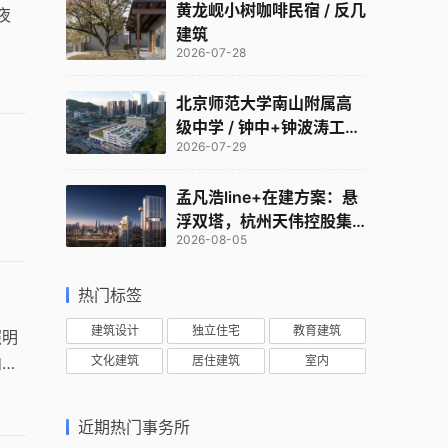
黄龙岘小树咖啡民宿 / 反几
夜
建筑
2026-07-28
北京师范大学南山附属高
级中学 / 钟中+钟波涛工作
2026-07-29
室
孟凡浩line+在建方案：悬
浮双塔，杭州天伟控股集
2026-08-05
团总部
热门标签
建筑设计
独立住宅
教育建筑
照明
内设
文化建筑
居住建筑
室内
近期热门事务所