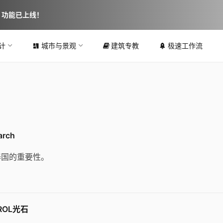
图 功能已上线！
计
城市与景观
建筑专教
极速工作流
arch
泰国的重要性。
ROL光石