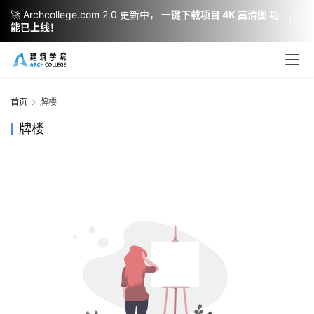
🚀 Archcollege.com 2.0 更新中，
一键下载项目 4K 高清图 功
能已上线！
建
筑
设
首页
牌楼
计
牌楼
室
内
设
计
城
市