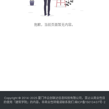
与
登录
注册
景
观
抱歉，当前页面暂无内容。
建
筑
专
教
极
速
工
作
流
Copyright © 2014-2025
厦门市云创联达信息科技有限公司，禁止以商业性目
的使用『建筑学院』的内容，非商业性转载请联系我们
闽ICP备15013437号-2