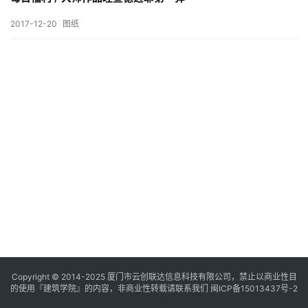
与
登录
注册
景
2017-12-20
图纸
观
建
筑
专
教
极
速
工
作
流
Copyright © 2014-2025
厦门市云创联达信息科技有限公司，禁止以商业性目
的使用『建筑学院』的内容，非商业性转载请联系我们
闽ICP备15013437号-2