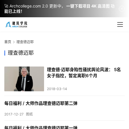
🚀 Archcollege.com 2.0 更新中，
一键下载项目 4K 高清图 功
能已上线！
建
筑
设
首页
理查德迈耶
计
理查德迈耶
理查德·迈耶身陷性骚扰舆论风波： 5名
室
女子指控，暂定离职6个月
内
设
2018-03-14
计
每日福利 / 大师作品理查德迈耶第二弹
2017-12-27
图纸
城
市
每日福利 / 大师作品理查德迈耶第一弹