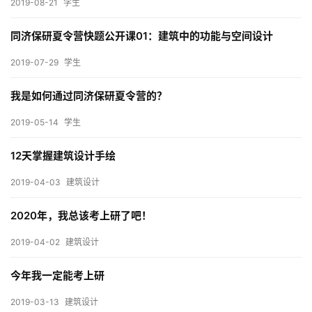
2019-08-21
学生
内
设
同济保研夏令营快题公开课01：建筑中的功能与空间设计
计
2019-07-29
学生
城
我是如何通过同济保研夏令营的？
市
2019-05-14
学生
与
登录
注册
景
12天掌握建筑设计手绘
观
2019-04-03
建筑设计
2020年，我总该考上研了吧！
建
筑
2019-04-02
建筑设计
专
教
今年我一定能考上研
2019-03-13
建筑设计