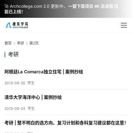
🚀 Archcollege.com 2.0 更新中，
一键下载项目 4K 高清图 功
能已上线！
首页
考研
第2页
考研
阿根廷La Comarca独立住宅 | 案例抄绘
2019-08-28
学生
建
筑
清华大学海洋中心 | 案例抄绘
设
计
2019-08-24
学生
考研 | 整不明白的选方向、复习计划和各科复习建议都在这里！
室