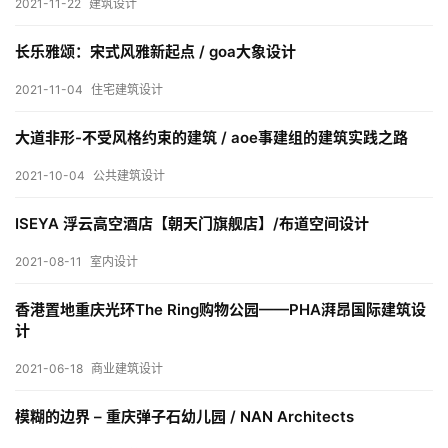
2021-11-22
建筑设计
室
内
长乐雅颂：宋式风雅新起点 / goa大象设计
设
计
2021-11-04
住宅建筑设计
大道非形-不受风格约束的建筑 / aoe事建组的建筑实践之路
城
2021-10-04
公共建筑设计
市
与
ISEYA 浮云高空酒店【朝天门旗舰店】/布道空间设计
登录
注册
景
2021-08-11
室内设计
观
香港置地重庆光环The Ring购物公园——PHA湃昂国际建筑设
计
建
筑
2021-06-18
商业建筑设计
专
教
模糊的边界 – 重庆弹子石幼儿园 / NAN Architects