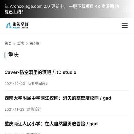
🚀 Archcollege.com 2.0 更新中，
一键下载项目 4K 高清图 功
能已上线！
首页
重庆
第4页
重庆
Caver-防空洞里的酒吧 / itD studio
2021-12-03
商业空间设计
建
西南大学附属中学两江校区：消失的高密度校园 / gad
筑
设
2021-11-23
建筑设计
计
重庆两江人民小学：在大自然里勇敢冒险 / gad