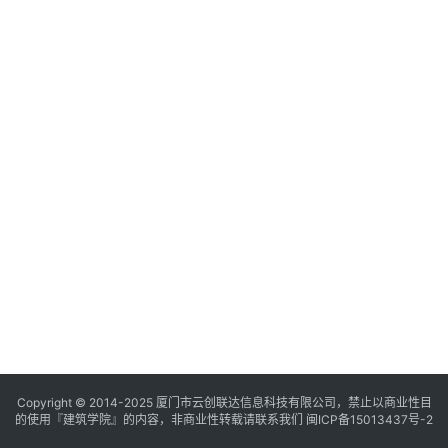
与
登录
注册
景
观
建
筑
专
教
极
速
工
作
流
Copyright © 2014-2025
厦门市云创联达信息科技有限公司，禁止以商业性目
的使用『建筑学院』的内容，非商业性转载请联系我们
闽ICP备15013437号-2