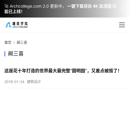
🚀 Archcollege.com 2.0 更新中，
一键下载项目 4K 高清图 功
能已上线！
建
筑
设
首页
阚三喜
计
阚三喜
这座花十年打造的世界最大最完整“圆明园”，又差点被毁了！
室
内
2018-01-24
建筑设计
设
计
城
市