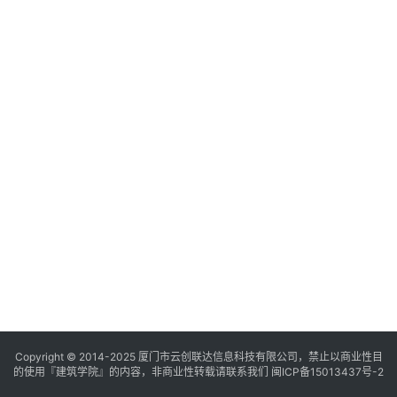
与
登录
注册
景
观
建
筑
专
教
极
速
工
作
流
Copyright © 2014-2025
厦门市云创联达信息科技有限公司，禁止以商业性目
的使用『建筑学院』的内容，非商业性转载请联系我们
闽ICP备15013437号-2