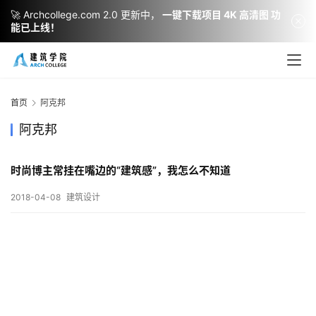
🚀 Archcollege.com 2.0 更新中，
一键下载项目 4K 高清图 功
能已上线！
建
筑
设
首页
阿克邦
计
阿克邦
时尚博主常挂在嘴边的“建筑感”，我怎么不知道
室
内
2018-04-08
建筑设计
设
计
城
市