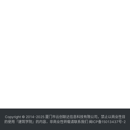
与
登录
注册
景
观
建
筑
专
教
极
速
工
作
流
Copyright © 2014-2025
厦门市云创联达信息科技有限公司，禁止以商业性目
的使用『建筑学院』的内容，非商业性转载请联系我们
闽ICP备15013437号-2