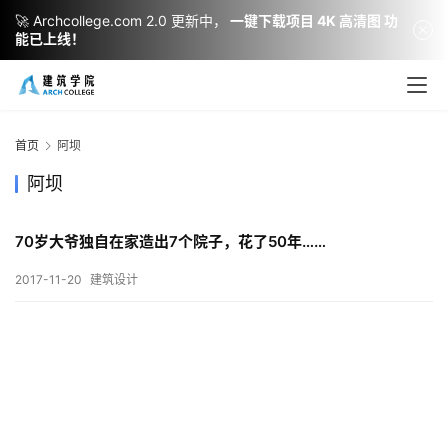
🚀 Archcollege.com 2.0 更新中，
一键下载项目 4K 高清图 功
能已上线！
建
筑
设
首页
阿坝
计
阿坝
70岁大爷独自在家造出7个院子，花了50年……
室
内
2017-11-20
建筑设计
设
计
城
市